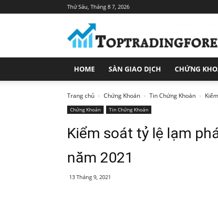
Thứ Sáu, Tháng 8 7, 2026
Toptradingforex.com
–
Trang
Tin
Tức
HOME
SÀN GIAO DỊCH
CHỨNG KH
Đầu
Tư
Tài
Trang chủ
Chứng Khoán
Tin Chứng Khoán
Kiểm
Chính
Chứng Khoán
Tin Chứng Khoán
Kiểm soát tỷ lệ lạm ph
năm 2021
13 Tháng 9, 2021
Share