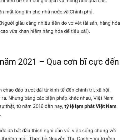
hi tiêu dè sẻn bởi giá dịch vụ, hàng hóa quá cao.
ần mất lòng tin cho nhà nước và Chính phủ.
(Người giàu càng nhiều tiền do vơ vét tài sản, hàng hóa
t cao vừa khan hiếm hàng hóa để tiêu xài).
g năm 2021 – Qua cơn bĩ cực đến
chao đảo trượt dài từ kinh tế đến chính trị, xã hội.
xảy ra. Nhưng bằng các biện pháp khác nhau, Việt Nam
sự thật, từ năm 2016 đến nay,
tỷ lệ lạm phát Việt Nam
.
ớc đã bắt đầu thích nghi dần với việc sống chung với
nh thường mới. Theo bà Nguyễn Thu Oanh – Vụ trưởng