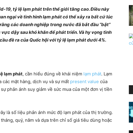
-19, tỷ lệ lạm phát trên thế giới tăng cao. Điều này
n ngại về tình hình lạm phát có thể xảy ra bất cứ lúc
ho rằng các doanh nghiệp trong nước đã bắt đầu “bật”
c vực dậy sau khó khăn để phát triển. Và hy vọng tình
cầu đề ra của Quốc hội với tỷ lệ lạm phát dưới 4%.
lệ lạm phát
, cần hiểu đúng về khái niệm
lạm phát
. Lạm
ủa các mặt hàng, dịch vụ và sự mất
present value
của
à sự phản ánh suy giảm về sức mua của một đơn vị tiền
Đây là số liệu phản ánh mức độ lạm phát của thị trường.
 tháng, quý, năm và dựa trên chỉ số giá tiêu dùng hoặc