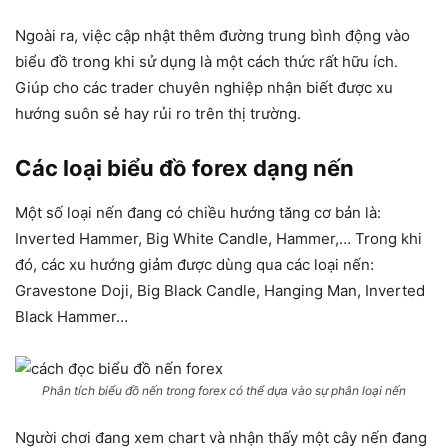
Ngoài ra, việc cập nhật thêm đường trung bình động vào
biểu đồ trong khi sử dụng là một cách thức rất hữu ích.
Giúp cho các trader chuyên nghiệp nhận biết được xu
hướng suôn sẻ hay rủi ro trên thị trường.
Các loại biểu đồ forex dạng nến
Một số loại nến đang có chiều hướng tăng cơ bản là:
Inverted Hammer, Big White Candle, Hammer,… Trong khi
đó, các xu hướng giảm được dùng qua các loại nến:
Gravestone Doji, Big Black Candle, Hanging Man, Inverted
Black Hammer…
Phân tích biểu đồ nến trong forex có thể dựa vào sự phân loại nến
Người chơi đang xem chart và nhận thấy một cây nến đang