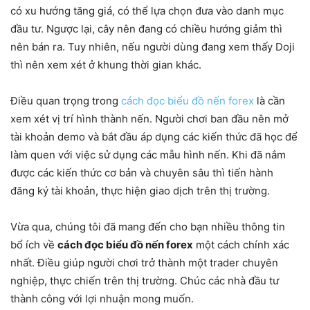
có xu hướng tăng giá, có thể lựa chọn đưa vào danh mục
đầu tư. Ngược lại, cây nên đang có chiều hướng giảm thì
nên bán ra. Tuy nhiên, nếu người dùng đang xem thấy Doji
thì nên xem xét ở khung thời gian khác.
Điều quan trọng trong
cách đọc biểu đồ nến forex
là cần
xem xét vị trí hình thành nến. Người chơi ban đầu nên mở
tài khoản demo và bắt đầu áp dụng các kiến thức đã học để
làm quen với việc sử dụng các mẫu hình nến. Khi đã nắm
được các kiến thức cơ bản và chuyên sâu thì tiến hành
đăng ký tài khoản, thực hiện giao dịch trên thị trường.
Vừa qua, chúng tôi đã mang đến cho bạn nhiều thông tin
bổ ích về
cách đọc biểu đồ nến forex
một cách chính xác
nhất. Điều giúp người chơi trở thành một trader chuyên
nghiệp, thực chiến trên thị trường. Chúc các nhà đầu tư
thành công với lợi nhuận mong muốn.