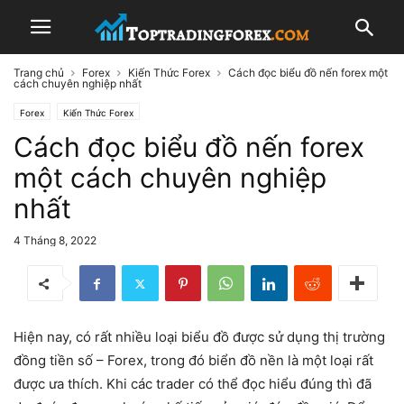
Trang chủ
Forex
Kiến Thức Forex
Cách đọc biểu đồ nến forex một
cách chuyên nghiệp nhất
Forex
Kiến Thức Forex
Cách đọc biểu đồ nến forex
một cách chuyên nghiệp
nhất
4 Tháng 8, 2022
Hiện nay, có rất nhiều loại biểu đồ được sử dụng thị trường
đồng tiền số – Forex, trong đó biển đồ nền là một loại rất
được ưa thích. Khi các trader có thể đọc hiểu đúng thì đã