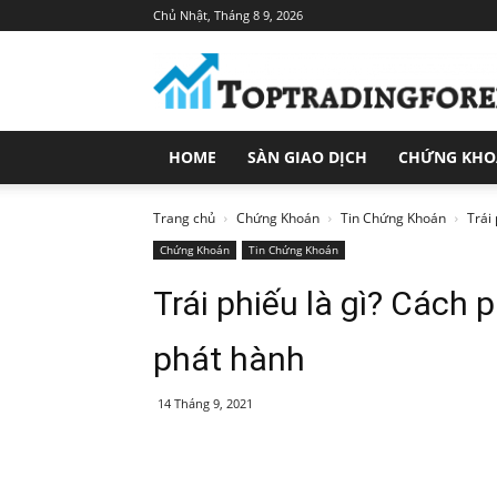
Chủ Nhật, Tháng 8 9, 2026
Toptradingforex.com
–
Trang
Tin
Tức
HOME
SÀN GIAO DỊCH
CHỨNG KH
Đầu
Tư
Tài
Trang chủ
Chứng Khoán
Tin Chứng Khoán
Trái
Chính
Chứng Khoán
Tin Chứng Khoán
Trái phiếu là gì? Cách 
phát hành
14 Tháng 9, 2021
Share