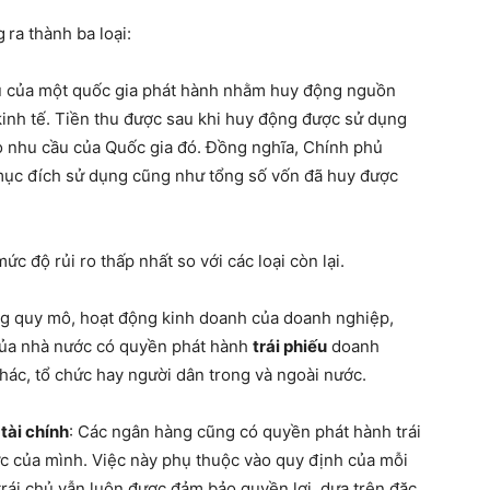
g
ra thành ba loại:
hủ của một quốc gia phát hành nhằm huy động nguồn
kinh tế. Tiền thu được sau khi huy động được sử dụng
o nhu cầu của Quốc gia đó. Đồng nghĩa, Chính phủ
 mục đích sử dụng cũng như tổng số vốn đã huy được
mức độ rủi ro thấp nhất so với các loại còn lại.
g quy mô, hoạt động kinh doanh của doanh nghiệp,
 của nhà nước có quyền phát hành
trái phiếu
doanh
ác, tổ chức hay người dân trong và ngoài nước.
tài chính
: Các ngân hàng cũng có quyền phát hành trái
 của mình. Việc này phụ thuộc vào quy định của mỗi
trái chủ vẫn luôn được đảm bảo quyền lợi, dựa trên đặc