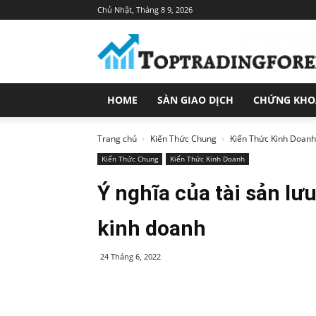
Chủ Nhật, Tháng 8 9, 2026
Toptradingforex.com
–
Trang
Tin
Tức
HOME
SÀN GIAO DỊCH
CHỨNG KH
Đầu
Tư
Tài
Trang chủ
Kiến Thức Chung
Kiến Thức Kinh Doanh
Chính
Kiến Thức Chung
Kiến Thức Kinh Doanh
Ý nghĩa của tài sản l
kinh doanh
24 Tháng 6, 2022
Share