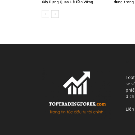
Xây Dựng Quan Hệ Bền Vững
dụng trong 
VỀ 
Topt
sẻ v
phiế
dịch
Liên