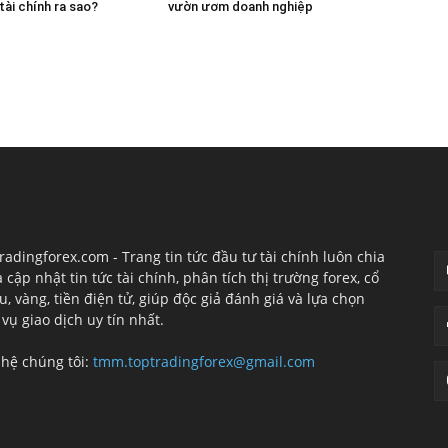
tài chính ra sao?
vườn ươm doanh nghiệp
CHÚNG TÔI
T
radingforex.com - Trang tin tức đầu tư tài chính luôn chia
à cập nhật tin tức tài chính, phân tích thị trường forex, cổ
u, vàng, tiền điện tử, giúp độc giả đánh giá và lựa chọn
 vụ giao dịch uy tín nhất.
 hệ chúng tôi:
tmm.toptradingforex@gmail.com