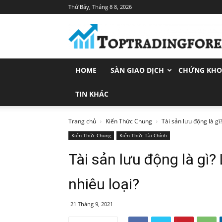
Thứ Bảy, Tháng 8 8, 2026
Toptradingforex.com
–
Trang
Tin
Tức
HOME
SÀN GIAO DỊCH
CHỨNG KH
Đầu
Tư
Tài
TIN KHÁC
Chính
Trang chủ
Kiến Thức Chung
Tài sản lưu động là gì
Kiến Thức Chung
Kiến Thức Tài Chính
Tài sản lưu động là gì?
nhiêu loại?
21 Tháng 9, 2021