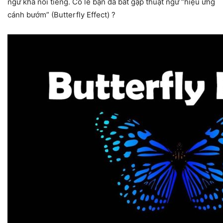
ngữ khá nổi tiếng. Có lẽ bạn đã bắt gặp thuật ngữ “hiệu ứng
cánh bướm” (Butterfly Effect) ?