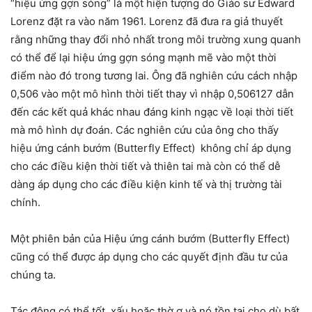
“hiệu ứng gợn sóng” là một hiện tượng do Giáo sư Edward
Lorenz đặt ra vào năm 1961. Lorenz đã đưa ra giả thuyết
rằng những thay đổi nhỏ nhất trong môi trường xung quanh
có thể để lại hiệu ứng gợn sóng mạnh mẽ vào một thời
điểm nào đó trong tương lai. Ông đã nghiên cứu cách nhập
0,506 vào một mô hình thời tiết thay vì nhập 0,506127 dẫn
đến các kết quả khác nhau đáng kinh ngạc về loại thời tiết
mà mô hình dự đoán. Các nghiên cứu của ông cho thấy
hiệu ứng cánh bướm (Butterfly Effect) không chỉ áp dụng
cho các điều kiện thời tiết và thiên tai mà còn có thể dễ
dàng áp dụng cho các điều kiện kinh tế và thị trường tài
chính.
Một phiên bản của Hiệu ứng cánh bướm (Butterfly Effect)
cũng có thể được áp dụng cho các quyết định đầu tư của
chúng ta.
Tác động có thể tốt, xấu hoặc thờ ơ và nó tồn tại cho dù bất