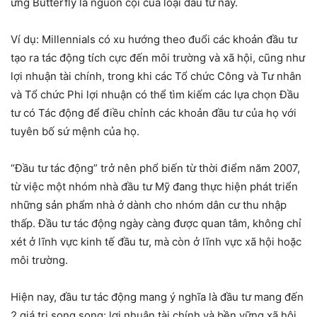
ứng Butterfly là nguồn cội của loại đầu tư này.
Ví dụ: Millennials có xu hướng theo đuổi các khoản đầu tư
tạo ra tác động tích cực đến môi trường và xã hội, cũng như
lợi nhuận tài chính, trong khi các Tổ chức Công và Tư nhân
và Tổ chức Phi lợi nhuận có thể tìm kiếm các lựa chọn Đầu
tư có Tác động để điều chỉnh các khoản đầu tư của họ với
tuyên bố sứ mệnh của họ.
“Đầu tư tác động” trở nên phổ biến từ thời điểm năm 2007,
từ việc một nhóm nhà đầu tư Mỹ đang thực hiện phát triển
những sản phẩm nhà ở dành cho nhóm dân cư thu nhập
thấp. Đầu tư tác động ngày càng được quan tâm, không chỉ
xét ở lĩnh vực kinh tế đầu tư, mà còn ở lĩnh vực xã hội hoặc
môi trường.
Hiện nay, đầu tư tác động mang ý nghĩa là đầu tư mang đến
2 giá trị song song: lợi nhuận tài chính và bền vững xã hội.