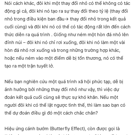
Nói cách khác, đôi khi một thay đổi nhỏ có thể không có tác
động gì cả, đôi khi nó tạo ra sự thay đổi theo tỷ lệ (thay đổi
nhỏ trong điều kiện ban đầu-> thay đổi nhỏ trong kết quả
cuối cùng) và đôi khi nó có thể có tác động rất lớn đến cách
thức diễn ra quá trình . Giống như ném một hòn đá nhỏ lên
đỉnh núi – đôi khi nó chỉ rơi xuống, đôi khi nó làm một vài
hòn đá nhỏ rơi xuống và trong những trường hợp khác,
hoặc nếu ném vào một điểm dễ bị tổn thương, nó có thể
tạo ra một trận tuyết lở.
Nếu bạn nghiên cứu một quá trình xã hội phức tạp, dễ bị
ảnh hưởng bởi những thay đổi nhỏ như vậy, thì việc dự
đoán kết quả cuối cùng sẽ thực sự khó khăn. Nếu một
người đôi khi có thể lật ngược tình thế, thì làm sao bạn có
thể dự đoán điều gì đó một cách chắc chắn?
Hiệu ứng cánh bướm (Butterfly Effect), còn được gọi là