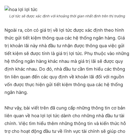
Lợi tức sẽ được xác định với khoảng thời gian nhất định trên thị trường
Ngoài ra, còn có giá trị về lợi tức được xác định theo hình
thức gửi tiết kiệm thông qua các hệ thống ngân hàng. Giá
trị khoản lãi này nhà đầu tư nhận được thông qua việc gửi
tiết kiệm sẽ được tính là giá trị lợi tức. Phụ thuộc vào những
hệ thống ngân hàng khác nhau mà giá trị lãi sẽ được quy
định khác nhau. Do đó, nhà đầu tư cần tìm hiểu các thông
tin liên quan đến các quy định về khoản lãi đối với nguồn
vốn được thực hiện gửi tiết kiệm thông qua các hệ thống
ngân hàng.
Như vậy, bài viết trên đã cung cấp những thông tin cơ bản
liên quan về hoa lợi lợi tức dành cho những nhà đầu tư tài
chính. Việc tìm hiểu thêm những thông tin và kiến thức hỗ
trợ cho hoạt động đầu tư về lĩnh vực tài chính sẽ giúp cho