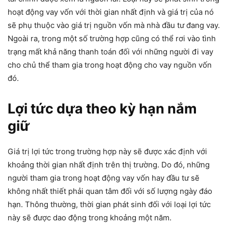
hoạt động vay vốn với thời gian nhất định và giá trị của nó
sẽ phụ thuộc vào giá trị nguồn vốn mà nhà đầu tư đang vay.
Ngoài ra, trong một số trường hợp cũng có thể rơi vào tình
trạng mất khả năng thanh toán đối với những người đi vay
cho chủ thể tham gia trong hoạt động cho vay nguồn vốn
đó.
Lợi tức dựa theo kỳ hạn nắm
giữ
Giá trị lợi tức trong trường hợp này sẽ được xác định với
khoảng thời gian nhất định trên thị trường. Do đó, những
người tham gia trong hoạt động vay vốn hay đầu tư sẽ
không nhất thiết phải quan tâm đối với số lượng ngày đáo
hạn. Thông thường, thời gian phát sinh đối với loại lợi tức
này sẽ được dao động trong khoảng một năm.