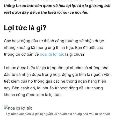
thông tin cơ bản liên quan về hoa lợi lợi tức là gì trong bài
viết dưới đây để có thể hiểu rõ hơn về nó nhé.
Lợi tức là gì?
Các hoạt động đầu tư thành công thường sẽ nhận được
những khoảng lãi tương ứng thích hợp. Bạn đã biết các
thông tin cơ bản về
hoa lợi lợi tức
là gì chưa?
Lợi tức được hiểu là giá trị nguồn lợi nhuận mà những nhà
đầu tư sẽ nhận được trong hoạt động gửi tiền là nguồn vốn
tiết kiệm của họ thông qua các hệ thống ngân hàng hiện
nay. Bên cạnh đó, lợi nhuận từ hoạt động đầu tư chứng
khoán cũng được xem là lợi tức.
Lợi tức được hiểu là giá trị nguồn lợi nhuận mà những nhà đầu tư sẽ nhận