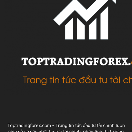
VỀ CHÚNG TÔI
Toptradingforex.com - Trang tin tức đầu tư tài chính luôn
chia sẻ và cập nhật tin tức tài chính, phân tích thị trường