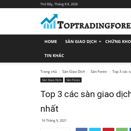
Thứ Bảy, Tháng 8 8, 2026
Toptradingforex.com
–
Trang
Tin
Tức
HOME
SÀN GIAO DỊCH
CHỨNG KH
Đầu
Tư
Tài
TIN KHÁC
Chính
Trang chủ
Sàn Giao Dịch
Sàn Forex
Top 3 các sà
Sàn Giao Dịch
Sàn Forex
Top 3 các sàn giao dịch
nhất
16 Tháng 9, 2021