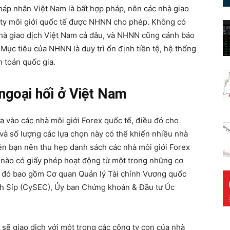
 pháp nhân Việt Nam là bất hợp pháp, nên các nhà giao
g ty môi giới quốc tế được NHNN cho phép. Không có
nhà giao dịch Việt Nam cả đâu, và NHNN cũng cảnh báo
 Mục tiêu của NHNN là duy trì ổn định tiền tệ, hệ thống
h toán quốc gia.
ngoại hối ở Việt Nam
a vào các nhà môi giới Forex quốc tế, điều đó cho
 và số lượng các lựa chọn này có thể khiến nhiều nhà
ên bạn nên thu hẹp danh sách các nhà môi giới Forex
 nào có giấy phép hoạt động từ một trong những cơ
an đó bao gồm Cơ quan Quản lý Tài chính Vương quốc
h Síp (CySEC), Ủy ban Chứng khoán & Đầu tư Úc
 sẽ giao dịch với một trong các công ty con của nhà