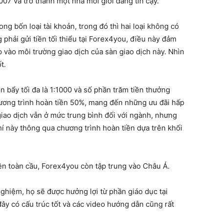
7 và trở thành một nhà môi giới đáng tin cậy.
ng bốn loại tài khoản, trong đó thì hai loại không có
 phải gửi tiền tối thiểu tại Forex4you, điều này đảm
 vào môi trường giao dịch của sàn giao dịch này. Nhìn
ốt.
 bẩy tối đa là 1:1000 và số phần trăm tiền thưởng
hương trình hoàn tiền 50%, mang đến những ưu đãi hấp
 giao dịch vẫn ở mức trung bình đối với ngành, nhưng
hí này thông qua chương trình hoàn tiền dựa trên khối
rên toàn cầu, Forex4you còn tập trung vào Châu Á.
nghiệm, họ sẽ được hưởng lợi từ phần giáo dục tại
đây có cấu trúc tốt và các video hướng dẫn cũng rất