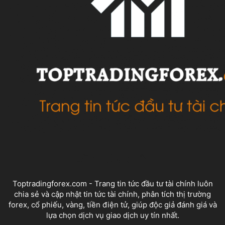
VỀ CHÚNG TÔI
Toptradingforex.com - Trang tin tức đầu tư tài chính luôn
chia sẻ và cập nhật tin tức tài chính, phân tích thị trường
forex, cổ phiếu, vàng, tiền điện tử, giúp độc giả đánh giá và
lựa chọn dịch vụ giao dịch uy tín nhất.