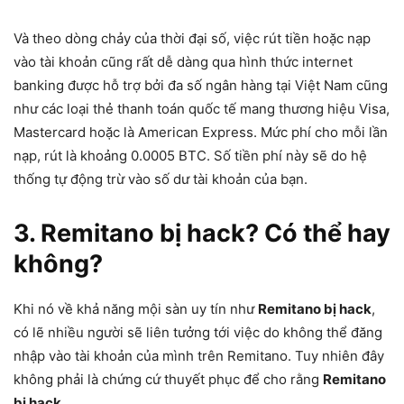
Và theo dòng chảy của thời đại số, việc rút tiền hoặc nạp
vào tài khoản cũng rất dễ dàng qua hình thức internet
banking được hỗ trợ bởi đa số ngân hàng tại Việt Nam cũng
như các loại thẻ thanh toán quốc tế mang thương hiệu Visa,
Mastercard hoặc là American Express. Mức phí cho mỗi lần
nạp, rút là khoảng 0.0005 BTC. Số tiền phí này sẽ do hệ
thống tự động trừ vào số dư tài khoản của bạn.
3. Remitano bị hack? Có thể hay
không?
Khi nó về khả năng mội sàn uy tín như
Remitano bị hack
,
có lẽ nhiều người sẽ liên tưởng tới việc do không thể đăng
nhập vào tài khoản của mình trên Remitano. Tuy nhiên đây
không phải là chứng cứ thuyết phục để cho rằng
Remitano
bị hack
.