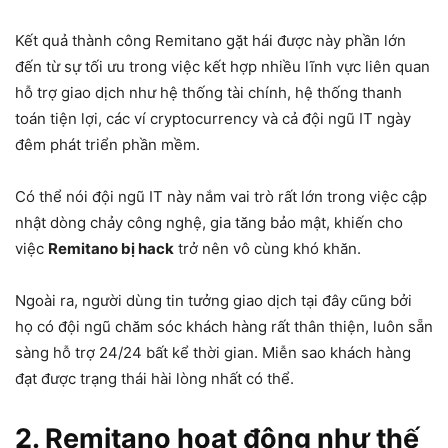
Kết quả thành công Remitano gặt hái được này phần lớn
đến từ sự tối ưu trong việc kết hợp nhiều lĩnh vực liên quan
hỗ trợ giao dịch như hệ thống tài chính, hệ thống thanh
toán tiện lợi, các ví cryptocurrency và cả đội ngũ IT ngày
đêm phát triển phần mềm.
Có thể nói đội ngũ IT này nắm vai trò rất lớn trong việc cập
nhật dòng chảy công nghệ, gia tăng bảo mật, khiến cho
việc
Remitano bị hack
trở nên vô cùng khó khăn.
Ngoài ra, người dùng tin tưởng giao dịch tại đây cũng bởi
họ có đội ngũ chăm sóc khách hàng rất thân thiện, luôn sẵn
sàng hỗ trợ 24/24 bất kể thời gian. Miễn sao khách hàng
đạt được trạng thái hài lòng nhất có thể.
2. Remitano hoạt động như thế