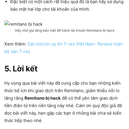
Đặc biệt có một cách rất hiệu quả đó là bạn hãy sử dụng
bảo mật hai lớp cho tài khoản của mình.
Hãy nhớ gia tăng bảo mật để tránh tài khoản Remitano bị hack
Xem thêm:
Sàn bitcoin uy tín T-rex Việt Nam- Review toàn
bộ sàn T-rex
5. Lời kết
Hy vọng qua bài viết này đã cung cấp cho bạn những kiến
thức bổ ích khi giao dịch trên Remitano, giảm thiểu nỗi lo
lắng rằng
Remitano bị hack
để có thể yên tâm giao dịch
tiền điện tử trên nền tảng này nhé. Cám ơn quý độc giả đã
đọc bài viết này, hẹn gặp các bạn ở những bài chia sẻ kiến
thức tiếp theo nhé.