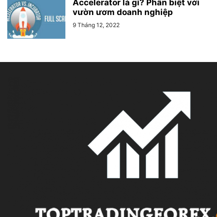
Accelerator là gì? Phân biệt với
vườn ươm doanh nghiệp
9 Tháng 12, 2022