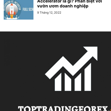
Accelerator là gì? Phân biệt với
vườn ươm doanh nghiệp
9 Tháng 12, 2022