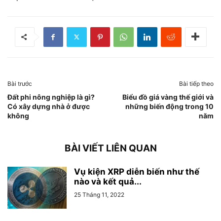
Bài trước
Bài tiếp theo
Đất phi nông nghiệp là gì?
Biểu đồ giá vàng thế giới và
Có xây dựng nhà ở được
những biến động trong 10
không
năm
BÀI VIẾT LIÊN QUAN
Vụ kiện XRP diễn biến như thế
nào và kết quả...
25 Tháng 11, 2022