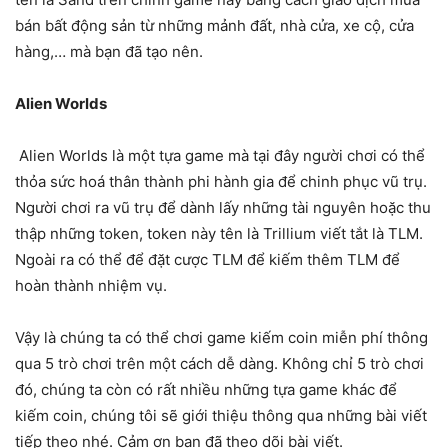
bán bất động sản từ những mảnh đất, nhà cửa, xe cộ, cửa
hàng,… mà bạn đã tạo nên.
Alien Worlds
Alien Worlds là một tựa game mà tại đây người chơi có thể
thỏa sức hoá thân thành phi hành gia để chinh phục vũ trụ.
Người chơi ra vũ trụ để dành lấy những tài nguyên hoặc thu
thập những token, token này tên là Trillium viết tắt là TLM.
Ngoài ra có thể để đặt cược TLM để kiếm thêm TLM để
hoàn thành nhiệm vụ.
Vậy là chúng ta có thể chơi game kiếm coin miễn phí thông
qua 5 trò chơi trên một cách dễ dàng. Không chỉ 5 trò chơi
đó, chúng ta còn có rất nhiều những tựa game khác để
kiếm coin, chúng tôi sẽ giới thiệu thông qua những bài viết
tiếp theo nhé. Cảm ơn bạn đã theo dõi bài viết.