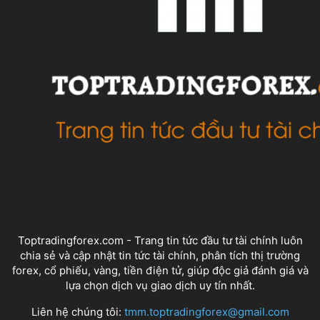
VỀ CHÚNG TÔI
Toptradingforex.com - Trang tin tức đầu tư tài chính luôn
chia sẻ và cập nhật tin tức tài chính, phân tích thị trường
forex, cổ phiếu, vàng, tiền điện tử, giúp độc giả đánh giá và
lựa chọn dịch vụ giao dịch uy tín nhất.
Liên hệ chúng tôi:
tmm.toptradingforex@gmail.com