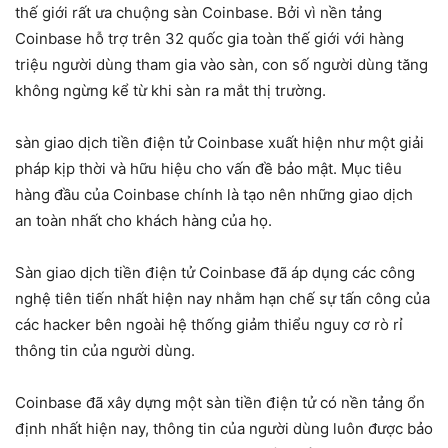
thế giới rất ưa chuộng sàn Coinbase. Bởi vì nền tảng
Coinbase hỗ trợ trên 32 quốc gia toàn thế giới với hàng
triệu người dùng tham gia vào sàn, con số người dùng tăng
không ngừng kể từ khi sàn ra mắt thị trường.
sàn giao dịch tiền điện tử Coinbase xuất hiện như một giải
pháp kịp thời và hữu hiệu cho vấn đề bảo mật. Mục tiêu
hàng đầu của Coinbase chính là tạo nên những giao dịch
an toàn nhất cho khách hàng của họ.
Sàn giao dịch tiền điện tử Coinbase đã áp dụng các công
nghệ tiên tiến nhất hiện nay nhằm hạn chế sự tấn công của
các hacker bên ngoài hệ thống giảm thiểu nguy cơ rò rỉ
thông tin của người dùng.
Coinbase đã xây dựng một sàn tiền điện tử có nền tảng ổn
định nhất hiện nay, thông tin của người dùng luôn được bảo