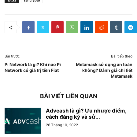
TAGS
sancrypto
Bài trước
Bài tiếp theo
Pi Network là gì? Khi nào Pi
Metamask sử dụng an toàn
Network có giá trị tiền Fiat
không? Đánh giá chi tiết
Metamask
BÀI VIẾT LIÊN QUAN
Advcash là gì? Ưu nhược điểm,
cách đăng ký và sử...
26 Tháng 10, 2022