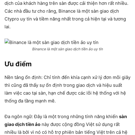
dịch của khách hàng trên sàn được cải thiện hơn rất nhiều.
Các nhà đầu tư cho rằng, Binance là một sàn giao dịch
Ctypro uy tín và tiềm năng nhất trong cả hiện tại và tương
lai.
Binance là một sàn giao dịch tiền ảo uy tín
Ưu điểm
Nền tảng ổn định: Chỉ tính đến khía cạnh xử lý đơn mỗi giây
thì cũng đã thấy sự ổn định trong giao dịch và hiệu suất
làm việc cao tại sàn, hạn chế được các lỗi hệ thống với hệ
thống đa tầng mạnh mẽ.
Đa ngôn ngữ: Đây là một trong những tính năng khiến
sàn
giao dịch tiền ảo
này được cộng đồng Việt sử dụng rất
nhiều là bởi vì nó có hỗ trợ phiên bản tiếng Việt trên cả hệ