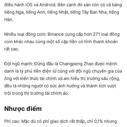
điều hành iOS và Android. Bên cạnh đó sàn còn có cả bảng
tiếng Nga, tiếng Anh, tiếng Nhật, tiếng Tây Ban Nha, tiếng
Hàn.
Nhiều loại đồng coin: Binance cung cấp hơn 271 loại đồng
coin khác nhau cùng một số cặp tiền có tính thanh khoản
rất cao.
Đội ngũ mạnh: Đứng đầu là Changpeng Zhao được mệnh
danh là tỷ phú tiền điện tử cùng với đội ngũ chuyên gia của
ông với kiến thức tài chính và am hiểu thị trường sâu rộng,
đều là những người có sức ảnh hưởng và thành tích vượt
trội trong thị trường tài chính ảo.
Nhược điểm
Phí cao: Mặc dù có phí giao dịch rất thấp, chỉ 0,1% nhưng