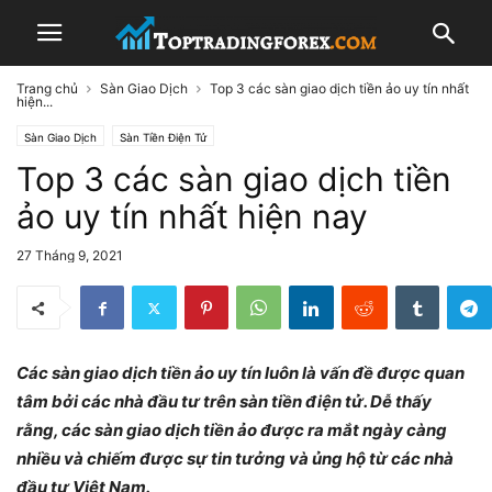
Trang chủ
Sàn Giao Dịch
Top 3 các sàn giao dịch tiền ảo uy tín nhất
hiện...
Sàn Giao Dịch
Sàn Tiền Điện Tử
Top 3 các sàn giao dịch tiền
ảo uy tín nhất hiện nay
27 Tháng 9, 2021
Các sàn giao dịch tiền ảo uy tín luôn là vấn đề được quan
tâm bởi các nhà đầu tư trên sàn tiền điện tử. Dễ thấy
rằng, các sàn giao dịch tiền ảo được ra mắt ngày càng
nhiều và chiếm được sự tin tưởng và ủng hộ từ các nhà
đầu tư Việt Nam.