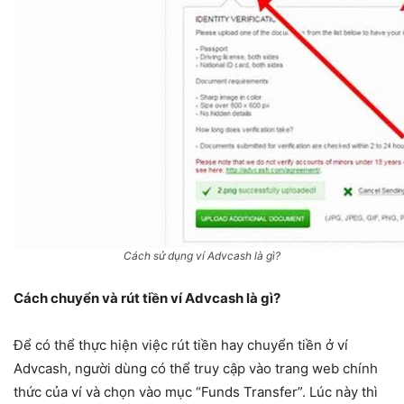
Cách sử dụng ví Advcash là gì?
Cách chuyển và rút tiền ví Advcash là gì?
Để có thể thực hiện việc rút tiền hay chuyển tiền ở ví
Advcash, người dùng có thể truy cập vào trang web chính
thức của ví và chọn vào mục “Funds Transfer”. Lúc này thì