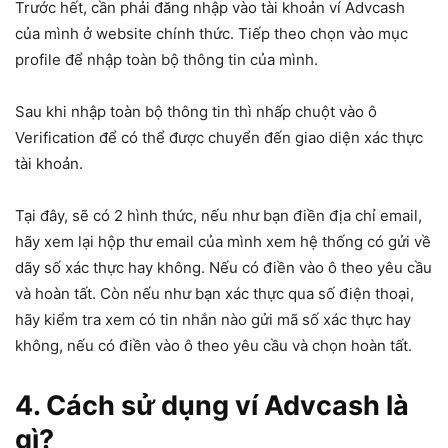
Trước hết, cần phải đăng nhập vào tài khoản ví Advcash
của mình ở website chính thức. Tiếp theo chọn vào mục
profile để nhập toàn bộ thông tin của mình.
Sau khi nhập toàn bộ thông tin thì nhấp chuột vào ô
Verification để có thể được chuyển đến giao diện xác thực
tài khoản.
Tại đây, sẽ có 2 hình thức, nếu như bạn điền địa chỉ email,
hãy xem lại hộp thư email của mình xem hệ thống có gửi về
dãy số xác thực hay không. Nếu có điền vào ô theo yêu cầu
và hoàn tất. Còn nếu như bạn xác thực qua số điện thoại,
hãy kiểm tra xem có tin nhắn nào gửi mã số xác thực hay
không, nếu có điền vào ô theo yêu cầu và chọn hoàn tất.
4. Cách sử dụng ví Advcash là
gì?