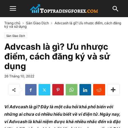
Trang chủ
Sàn Giao Dịch
Advcash là gì? Ưu nhược điểm, cách đăng
ký và sử dụng
Sàn Giao Dịch
Advcash là gì? Ưu nhược
điểm, cách đăng ký và sử
dụng
26 Tháng 10, 2022
Ví Advcash là gì? Đây là một câu hỏi khá phổ biến với
những ai chưa có nhiều hiểu biết về ví điện tử. Ngày nay,
ví Advcash là khái niệm được khá nhiều nhắc đến và đặc