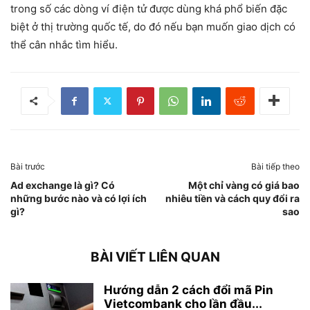
trong số các dòng ví điện tử được dùng khá phổ biến đặc
biệt ở thị trường quốc tế, do đó nếu bạn muốn giao dịch có
thể cân nhắc tìm hiểu.
Bài trước
Bài tiếp theo
Ad exchange là gì? Có
Một chỉ vàng có giá bao
những bước nào và có lợi ích
nhiêu tiền và cách quy đổi ra
gì?
sao
BÀI VIẾT LIÊN QUAN
Hướng dẫn 2 cách đổi mã Pin
Vietcombank cho lần đầu...