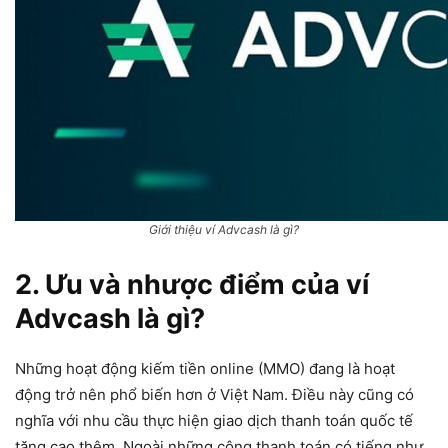
Giới thiệu ví Advcash là gì?
2. Ưu và nhược điểm của ví
Advcash là gì?
Những hoạt động kiếm tiền online (MMO) đang là hoạt
động trở nên phổ biến hơn ở Việt Nam. Điều này cũng có
nghĩa với nhu cầu thực hiện giao dịch thanh toán quốc tế
tăng cao thêm. Ngoài những công thanh toán có tiếng như