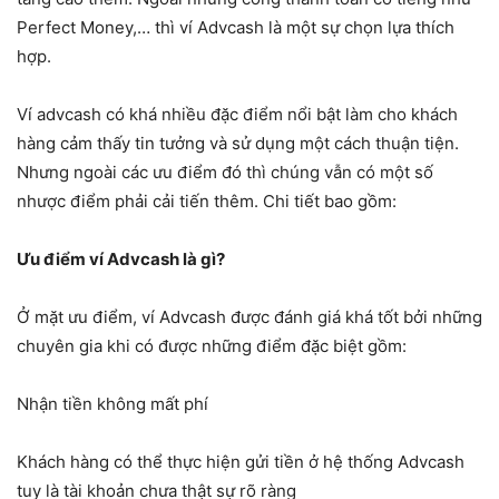
Perfect Money,… thì ví Advcash là một sự chọn lựa thích
hợp.
Ví advcash có khá nhiều đặc điểm nổi bật làm cho khách
hàng cảm thấy tin tưởng và sử dụng một cách thuận tiện.
Nhưng ngoài các ưu điểm đó thì chúng vẫn có một số
nhược điểm phải cải tiến thêm. Chi tiết bao gồm:
Ưu điểm ví Advcash là gì?
Ở mặt ưu điểm, ví Advcash được đánh giá khá tốt bởi những
chuyên gia khi có được những điểm đặc biệt gồm:
Nhận tiền không mất phí
Khách hàng có thể thực hiện gửi tiền ở hệ thống Advcash
tuy là tài khoản chưa thật sự rõ ràng