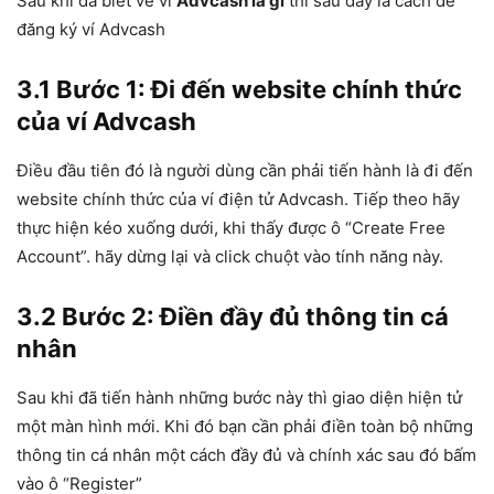
Sau khi đã biết về ví
Advcash là gì
thì sau đây là cách để
đăng ký ví Advcash
3.1 Bước 1: Đi đến website chính thức
của ví Advcash
Điều đầu tiên đó là người dùng cần phải tiến hành là đi đến
website chính thức của ví điện tử Advcash. Tiếp theo hãy
thực hiện kéo xuống dưới, khi thấy được ô “Create Free
Account”. hãy dừng lại và click chuột vào tính năng này.
3.2 Bước 2: Điền đầy đủ thông tin cá
nhân
Sau khi đã tiến hành những bước này thì giao diện hiện tử
một màn hình mới. Khi đó bạn cần phải điền toàn bộ những
thông tin cá nhân một cách đầy đủ và chính xác sau đó bấm
vào ô “Register”