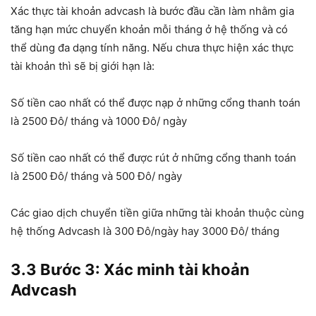
Xác thực tài khoản advcash là bước đầu cần làm nhằm gia
tăng hạn mức chuyển khoản mỗi tháng ở hệ thống và có
thể dùng đa dạng tính năng. Nếu chưa thực hiện xác thực
tài khoản thì sẽ bị giới hạn là:
Số tiền cao nhất có thể được nạp ở những cổng thanh toán
là 2500 Đô/ tháng và 1000 Đô/ ngày
Số tiền cao nhất có thể được rút ở những cổng thanh toán
là 2500 Đô/ tháng và 500 Đô/ ngày
Các giao dịch chuyển tiền giữa những tài khoản thuộc cùng
hệ thống Advcash là 300 Đô/ngày hay 3000 Đô/ tháng
3.3 Bước 3: Xác minh tài khoản
Advcash