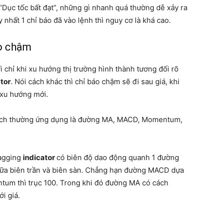
“Dục tốc bất đạt”, những gì nhanh quá thường dễ xảy ra
uy nhất 1 chỉ báo đã vào lệnh thì nguy cơ là khá cao.
áo chậm
ì chỉ khi xu hướng thị trường hình thành tương đối rõ
tor
. Nói cách khác thì chỉ báo chậm sẽ đi sau giá, khi
 xu hướng mới.
 dịch thường ứng dụng là đường MA, MACD, Momentum,
lagging
indicator
có biên độ dao động quanh 1 đường
giữa biên trần và biên sàn. Chẳng hạn đường MACD dựa
tum thì trục 100. Trong khi đó đường MA có cách
i giá.