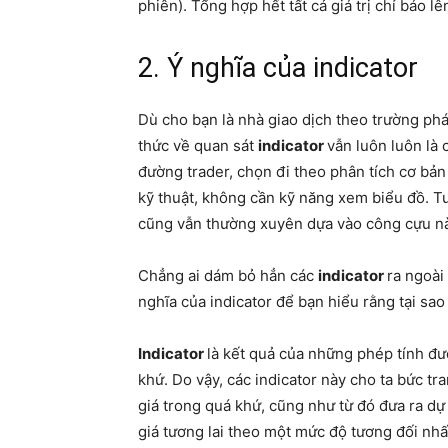
phiên). Tổng hợp hết tất cả giá trị chỉ báo l
2. Ý nghĩa của indicator
Dù cho bạn là nhà giao dịch theo trường phái
thức về quan sát
indicator
vẫn luôn luôn là
đường trader, chọn đi theo phân tích cơ bản
kỹ thuật, không cần kỹ năng xem biểu đồ. Tu
cũng vẫn thường xuyên dựa vào công cựu nà
Chẳng ai dám bỏ hẳn các
indicator
ra ngoài
nghĩa của indicator để bạn hiểu rằng tại sao n
Indicator
là kết quả của những phép tính đượ
khứ. Do vậy, các indicator này cho ta bức tra
giá trong quá khứ, cũng như từ đó đưa ra dự
giá tương lai theo một mức độ tương đối nhấ