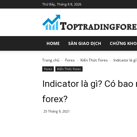
Thứ Bảy, Tháng 8 8, 2026
Toptradingforex.com
–
Trang
Tin
Tức
HOME
SÀN GIAO DỊCH
CHỨNG KH
Đầu
Tư
Tài
Trang chủ
Forex
Kiến Thức Forex
Indicator là g
Chính
Forex
Kiến Thức Forex
Indicator là gì? Có bao 
forex?
25 Tháng 9, 2021
Share