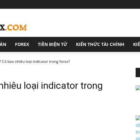
OÁN
FOREX
TIỀN ĐIỆN TỬ
KIẾN THỨC TÀI CHÍNH
KI
ì? Có bao nhiêu loại indicator trong forex?
nhiêu loại indicator trong