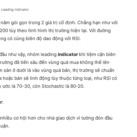
 Leading indicator
 nằm gói gọn trong 2 giá trị cố định. Chẳng hạn như với
 200 tùy theo tình hình thị trường hiện tại. Với đường
cũng có cùng biên độ dao động với RSI.
 đầu như vậy, nhóm leading
indicator
khi tiệm cận biên
 trường đã tiến sâu đến vùng quá mua không thể lên
ên sàn ở dưới là vào vùng quá bản, thị trường sẽ chuẩn
ua hoặc bán sẽ linh động tùy thuộc từng loại, như RSI có
y ước là 70-30, còn Stochastic là 80-20.
r
:
nhiều cơ hội hơn cho nhà giao dịch vì tường đón đầu
huận.