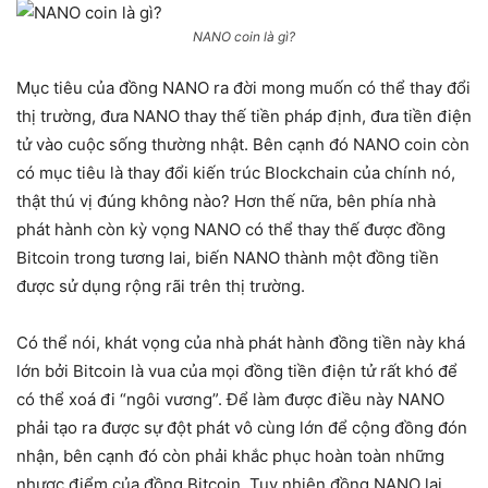
NANO coin là gì?
Mục tiêu của đồng NANO ra đời mong muốn có thể thay đổi
thị trường, đưa NANO thay thế tiền pháp định, đưa tiền điện
tử vào cuộc sống thường nhật. Bên cạnh đó NANO coin còn
có mục tiêu là thay đổi kiến trúc Blockchain của chính nó,
thật thú vị đúng không nào? Hơn thế nữa, bên phía nhà
phát hành còn kỳ vọng NANO có thể thay thế được đồng
Bitcoin trong tương lai, biến NANO thành một đồng tiền
được sử dụng rộng rãi trên thị trường.
Có thể nói, khát vọng của nhà phát hành đồng tiền này khá
lớn bởi Bitcoin là vua của mọi đồng tiền điện tử rất khó để
có thể xoá đi “ngôi vương”. Để làm được điều này NANO
phải tạo ra được sự đột phát vô cùng lớn để cộng đồng đón
nhận, bên cạnh đó còn phải khắc phục hoàn toàn những
nhược điểm của đồng Bitcoin. Tuy nhiên đồng NANO lại