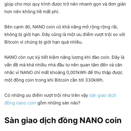
giúp cho mọi quy trình được trở nên nhanh gọn và đơn giản
hơn nên không hề mất phí.
Bên cạnh đó, NANO coin có khả năng mở rộng rộng rãi,
không bị giới hạn. Đây cũng là một ưu điểm vượt trội so với
Bitcoin vì chúng bị giới hạn quá nhiều.
NANO còn cực kỳ tiết kiệm năng lượng khi đào coin. Đây là
vấn đề mà khá nhiều nhà đầu tư nên quan tâm đến và cân
nhắc vì NANO chỉ mất khoảng 0,001kWh để thu thập được
một đồng coin trong khi Bitcoin cần tới 330kWh.
Có những ưu điểm vượt trội như trên vậy
sàn giao dịch
đồng nano coin
gồm những sàn nào?
Sàn giao dịch đồng NANO coin