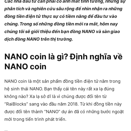
Các nhà đầu tư cần phải có ánh mắt tinh tường, những sự
phân tích và nghiên cứu sâu rộng để nhìn nhận ra những
đồng tiền điện tử thực sự có tiềm năng để đầu tư vào
chúng. Trong số những đồng tiền mới ra mắt, hôm nay
chúng tôi sẽ giới thiệu đến bạn đồng NANO và sàn giao
dịch đồng NANO trên thị trường.
NANO coin là gì? Định nghĩa về
NANO coin
NANO coin là một sản phẩm đồng tiền điện tử nằm trong
hệ sinh thái NANO. Bạn thấy cái tên này rất xa lạ đúng
không nào? Xa lạ sở dĩ là vì chúng được đổi tên từ
“RaiBlocks” sang vào đầu năm 2018. Từ khi đồng tiền này
được đổi tên thành “NANO” dự án đã có những bước ngoặt
mới trong tiến trình phát triển.