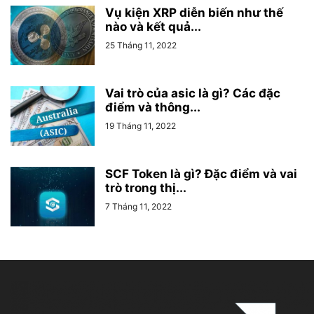
Vụ kiện XRP diễn biến như thế
nào và kết quả...
25 Tháng 11, 2022
Vai trò của asic là gì? Các đặc
điểm và thông...
19 Tháng 11, 2022
SCF Token là gì? Đặc điểm và vai
trò trong thị...
7 Tháng 11, 2022