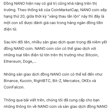
Đồng NANO hiện nay có giá trị cũng khá nặng trên thị
trường. Theo thống kê của CoinMarketCap, NANO coin xếp
hạng thứ 20, giữa thời kỳ “vàng thau lẫn lộn” này thì đây là
một con số được đánh giá cao trong hàng ngàn đồng tiền
điện tử.
Sau khi đổi tên, nhiều sàn giao dịch quan trọng đã niêm yết
đồng NANO coin. NANO coin còn có thể giao dịch với
những loại tiền điện tử lớn trên thị trường như: Bitcoin,
Ethereum, Doge,…
Những sàn giao dịch đồng NANO coin có thể kể đến như:
Binance, Kucoin, RightBTC, Bit-Z, Mercatox, OKEx và
CoinFalcon.
Thông qua bài viết trên, chúng tôi đã cung cấp cho bạn
những thông tin về NANO coin và sàn giao dịch đồng NANO