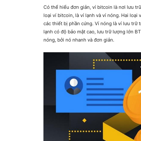
Có thể hiểu đơn giản, ví bitcoin là nơi lưu t
loại ví bitcoin, là ví lạnh và ví nóng. Hai loại
các thiết bị phần cứng. Ví nóng là ví lưu trữ 
lạnh có độ bảo mật cao, lưu trữ lượng lớn B
nóng, bởi nó nhanh và đơn giản.