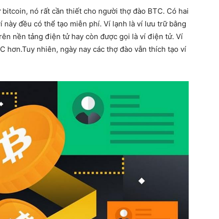
rữ bitcoin, nó rất cần thiết cho người thợ đào BTC. Có hai
 ví này đều có thể tạo miễn phí. Ví lạnh là ví lưu trữ bằng
trên nền tảng điện tử hay còn được gọi là ví điện tử. Ví
TC hơn.Tuy nhiên, ngày nay các thợ đào vẫn thích tạo ví