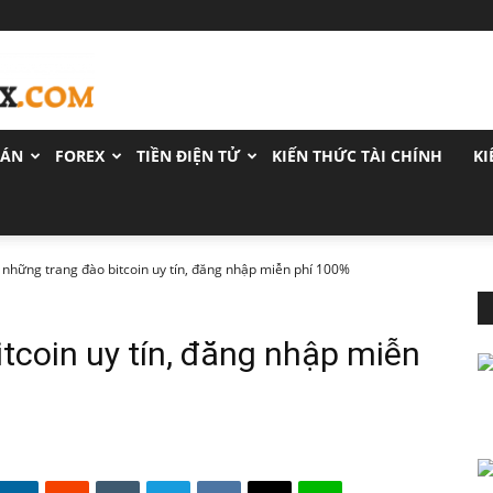
OÁN
FOREX
TIỀN ĐIỆN TỬ
KIẾN THỨC TÀI CHÍNH
KI
 những trang đào bitcoin uy tín, đăng nhập miễn phí 100%
tcoin uy tín, đăng nhập miễn