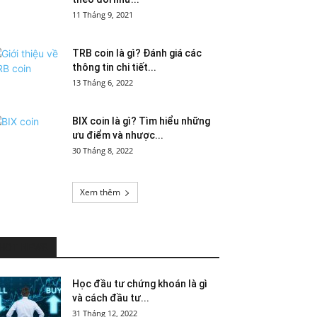
11 Tháng 9, 2021
TRB coin là gì? Đánh giá các
thông tin chi tiết...
13 Tháng 6, 2022
BIX coin là gì? Tìm hiểu những
ưu điểm và nhược...
30 Tháng 8, 2022
Xem thêm
HOT NEWS
Học đầu tư chứng khoán là gì
và cách đầu tư...
31 Tháng 12, 2022