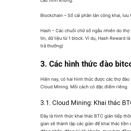
cấu hình khủng.
Blockchain – Sổ cái phân tán công khai, lưu t
Hash – Các chuỗi chữ số ngẫu nhiên do thợ 
tin, dữ liệu từ 1 block. Ví dụ, Hash Reward 
trả thưởng)
3.
Các hình thức đào bitc
Hiện nay, có hai hình thức được các thợ đà
Cloud Mining. Mỗi cách có đặc điểm riêng.
3.1. Cloud Mining: Khai thác 
Đây là hình thức khai thác BTC gián tiếp th
gian sẽ thành lập các giàn để khai thác tiền