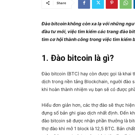
Share
Đào bitcoin không còn xa lạ với những ngư
đầu tư mới, việc tìm kiếm các trang đào b
tìm cơ hội thành công trong việc tìm kiếm b
1.
Đào bitcoin là gì?
Đào bitcoin (BTC) hay còn được gọi là khai th
dịch trong nền tảng Blockchain, người đào sẽ
khi hoàn thành nhiệm vụ bạn sẽ có được phầ
Hiểu đơn giản hơn, các thợ đào sẽ thực hiện
đựng số bản ghi giao dịch nhất định. Đến kh
đào bitcoin sẽ được nhận phần thưởng là bit
thợ đào khi mở 1 block là 12,5 BTC. Bản chấ