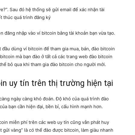
ve?”. Sau đó hệ thống sẽ gửi email để xác nhận tài
t thúc quá trình đăng ký
n đăng nhập vào ví bitcoin bằng tài khoản bạn vừa tạo.
 đầu dùng ví bitcoin để tham gia mua, bán, đào bitcoin
bitcoin mà bạn đào ở tất cả các trang web đào bitcoin
thể bỏ qua khi tham gia đào bitcoin cho người mới.
n uy tín trên thị trường hiện tại
ẽ càng ngày càng khó đoán. Độ khó của quá trình đào
 của bạn cần hiện đại, bền bỉ, cấu hình mạnh hơn.
tcoin miễn phí trên các web uy tín cũng vẫn phát huy
t gửi vàng” là có thể đào được bitcoin, làm giàu nhanh