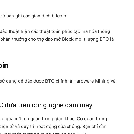
rữ bản ghi các giao dịch bitcoin.
đào thuật hiện các thuật toán phức tạp mã hóa thông
là phần thưởng cho thợ đào mở Block mới ( lượng BTC là
oin
o sử dụng để đào được BTC chính là Hardware Mining và
BTC dựa trên công nghệ đám mây
ông qua một cơ quan trung gian khác. Cơ quan trung
 điện tử và duy trì hoạt động của chúng. Bạn chỉ cần