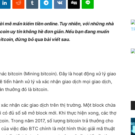
ời mê mẩn kiếm tiền online. Tuy nhiên, với những nhà
itcoin uy tín không hề đơn giản. Nếu bạn đang muốn
itcoin, đừng bỏ qua bài viết sau.
ác bitcoin (Mining bitcoin). Đây là hoạt động xử lý giao
 tiến hành xử lý và xác nhận giao dịch mọi giao dịch,
n thưởng đó là bitcoin.
 xác nhận các giao dịch trên thị trường. Một block chứa
i có đủ số sẽ mở block mới. Khi thực hiện xong, các thợ
coin. Trong năm 2017, số lượng bitcoin trả thưởng cho
t của việc đào BTC chính là một hình thức giải mã thuật