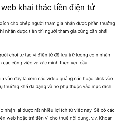
 web khai thác tiền điện tử
 đích cho phép người tham gia nhận được phần thưởng
khi nhận được tiền thì người tham gia cũng cần phải
ời chơi tự tạo ví điện tử để lưu trữ lượng coin nhận
ện các công việc và xác minh theo yêu cầu.
ia vào đây là xem các video quảng cáo hoặc click vào
vụ thường khá đa dạng và nó phụ thuộc vào mục đích
 nhận lại được rất nhiều lợi ích từ việc này. Sẽ có các
ên web hoặc trả tiền vì cho thuê nội dung, v.v. Khoản