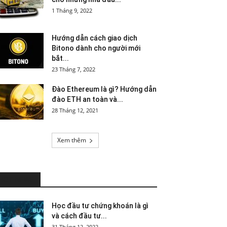
1 Tháng 9, 2022
Hướng dẫn cách giao dịch
Bitono dành cho người mới
bắt...
23 Tháng 7, 2022
Đào Ethereum là gì? Hướng dẫn
đào ETH an toàn và...
28 Tháng 12, 2021
Xem thêm
HOT NEWS
Học đầu tư chứng khoán là gì
và cách đầu tư...
31 Tháng 12, 2022