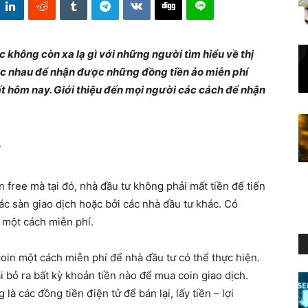
 không còn xa lạ gì với những người tìm hiểu về thị
hác nhau để nhận được những đồng tiền ảo miễn phí
iết hôm nay. Giới thiệu đến mọi người các cách để nhận
?
 free mà tại đó, nhà đầu tư không phải mất tiền để tiến
các sàn giao dịch hoặc bởi các nhà đầu tư khác. Có
 một cách miễn phí.
coin một cách miễn phí để nhà đầu tư có thể thực hiện.
 bỏ ra bất kỳ khoản tiền nào để mua coin giao dịch.
à các đồng tiền điện tử để bán lại, lấy tiền – lợi