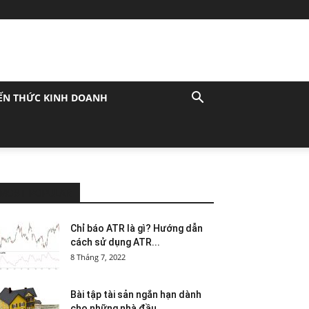
ẾN THỨC KINH DOANH
MOST POPULAR
Chỉ báo ATR là gì? Hướng dẫn
cách sử dụng ATR...
8 Tháng 7, 2022
Bài tập tài sản ngắn hạn dành
cho những nhà đầu...