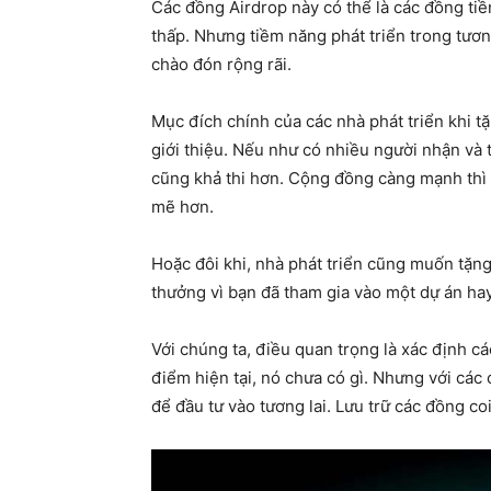
Các đồng Airdrop này có thể là các đồng tiền
thấp. Nhưng tiềm năng phát triển trong tương
chào đón rộng rãi.
Mục đích chính của các nhà phát triển khi t
giới thiệu. Nếu như có nhiều người nhận và t
cũng khả thi hơn. Cộng đồng càng mạnh thì đ
mẽ hơn.
Hoặc đôi khi, nhà phát triển cũng muốn tặn
thưởng vì bạn đã tham gia vào một dự án ha
Với chúng ta, điều quan trọng là xác định các
điểm hiện tại, nó chưa có gì. Nhưng với các
để đầu tư vào tương lai. Lưu trữ các đồng co