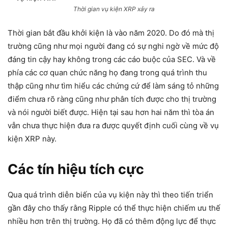
Thời gian vụ kiện XRP xảy ra
Thời gian bắt đầu khởi kiện là vào năm 2020. Do đó mà thị
trường cũng như mọi người đang có sự nghi ngờ về mức độ
đáng tin cậy hay không trong các cáo buộc của SEC. Và về
phía các cơ quan chức năng họ đang trong quá trình thu
thập cũng như tìm hiểu các chứng cứ để làm sáng tỏ những
điểm chưa rõ ràng cũng như phân tích được cho thị trường
và nói người biết được. Hiện tại sau hơn hai năm thì tòa án
vẫn chưa thực hiện đưa ra được quyết định cuối cùng về vụ
kiện XRP này.
Các tín hiệu tích cực
Qua quá trình diễn biến của vụ kiện này thì theo tiến triển
gần đây cho thấy rằng Ripple có thể thực hiện chiếm ưu thế
nhiều hơn trên thị trường. Họ đã có thêm động lực để thực