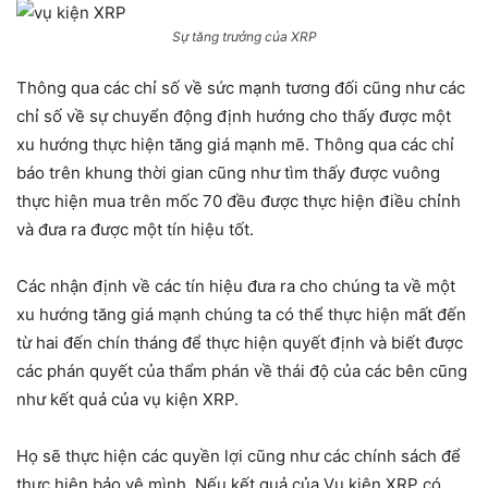
Sự tăng trưởng của XRP
Thông qua các chỉ số về sức mạnh tương đối cũng như các
chỉ số về sự chuyển động định hướng cho thấy được một
xu hướng thực hiện tăng giá mạnh mẽ. Thông qua các chỉ
báo trên khung thời gian cũng như tìm thấy được vuông
thực hiện mua trên mốc 70 đều được thực hiện điều chỉnh
và đưa ra được một tín hiệu tốt.
Các nhận định về các tín hiệu đưa ra cho chúng ta về một
xu hướng tăng giá mạnh chúng ta có thể thực hiện mất đến
từ hai đến chín tháng để thực hiện quyết định và biết được
các phán quyết của thẩm phán về thái độ của các bên cũng
như kết quả của vụ kiện XRP.
Họ sẽ thực hiện các quyền lợi cũng như các chính sách để
thực hiện bảo vệ mình. Nếu kết quả của Vụ kiện XRP có