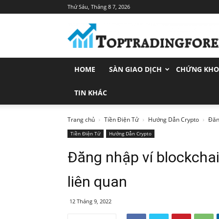
Thứ Sáu, Tháng 8 7, 2026
Toptradingforex.com
–
Trang
Tin
Tức
HOME
SÀN GIAO DỊCH
CHỨNG KH
Đầu
Tư
Tài
TIN KHÁC
Chính
Trang chủ
Tiền Điện Tử
Hướng Dẫn Crypto
Đăn
Tiền Điện Tử
Hướng Dẫn Crypto
Đăng nhập ví blockchai
liên quan
12 Tháng 9, 2022