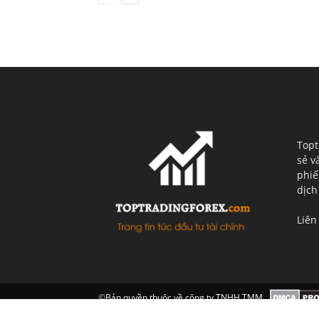
VỀ 
Topt
sẻ v
phiế
dịch
Liên
©
Bản quyền thuộc về công ty TNHH TMM