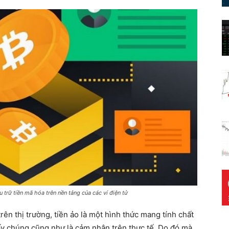
 trữ tiền mã hóa trên nền tảng của các ví điện tử
trên thị trường, tiền ảo là một hình thức mang tính chất
ấy chúng cũng như là cảm nhận trên thực tế. Do đó mà