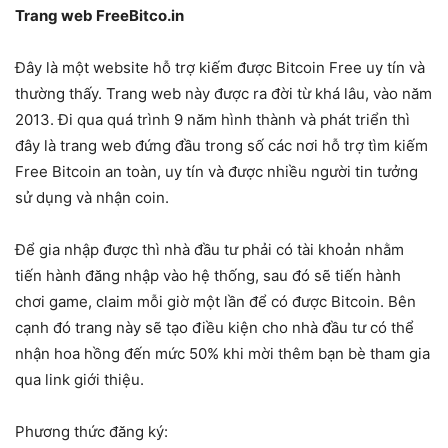
Trang web FreeBitco.in
Đây là một website hỗ trợ kiếm được Bitcoin Free uy tín và
thường thấy. Trang web này được ra đời từ khá lâu, vào năm
2013. Đi qua quá trình 9 năm hình thành và phát triển thì
đây là trang web đứng đầu trong số các nơi hỗ trợ tìm kiếm
Free Bitcoin an toàn, uy tín và được nhiều người tin tưởng
sử dụng và nhận coin.
Để gia nhập được thì nhà đầu tư phải có tài khoản nhằm
tiến hành đăng nhập vào hệ thống, sau đó sẽ tiến hành
chơi game, claim mỗi giờ một lần để có được Bitcoin. Bên
cạnh đó trang này sẽ tạo điều kiện cho nhà đầu tư có thể
nhận hoa hồng đến mức 50% khi mời thêm bạn bè tham gia
qua link giới thiệu.
Phương thức đăng ký: