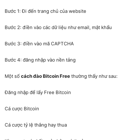
Bước 1: Đi đến trang chủ của website
Bước 2: điền vào các dữ liệu như email, mật khẩu
Bước 3: điền vào mã CAPTCHA
Bước 4: đăng nhập vào nền tảng
Một số
cách đào Bitcoin Free
thường thấy như sau:
Đăng nhập để lấy Free Bitcoin
Cá cược Bitcoin
Cá cược tỷ lệ thắng hay thua