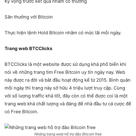
Kỳ vọng trước kết quả nhằm có thưởng
Săn thưởng với Bitcoin
Thực hiện lệnh Hold Bitcoin nhằm có mức lãi mỗi ngày.
Trang web BTCClicks
BTCClicks là một website được sử dụng khá phổ biến khi
nói về những trang tìm Free Bitcoin uy tín ngày nay. Web
này được ra đời và bắt đầu hoạt động kể từ 2015. Bình quân
mỗi ngày thì trang này sở hữu 4 triệu lượt truy cập. Cùng
với số lượng traffic khá tốt, đây còn có thể được coi là một
trang web khá chất lượng và đáng để nhà đầu tư cá cược để
có Free Bitcoin.
Những trang web hỗ trợ đào Bitcoin free