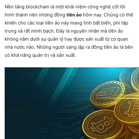
Nền tảng blockchain là một khái niệm công nghệ cốt lõi
hình thành nên những đồng
tiền ảo
hôm nay. Chúng có thể
khiến cho các loại tiền ảo này mang tính bất biến, phi tập
trung và rất minh bạch. Đây là nguyên nhân mà tiền ảo
không nằm dưới sự quản lý hay được sản xuất từ cơ quan
nhà nước nào. Những người sáng lập ra đồng tiền ảo là bên
có khả năng quản trị và sản xuất.