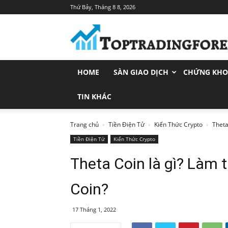
Thứ Bảy, Tháng 8 8, 2026
Toptradingforex.com
–
Trang
Tin
Tức
HOME
SÀN GIAO DỊCH
CHỨNG KH
Đầu
Tư
Tài
TIN KHÁC
Chính
Trang chủ
Tiền Điện Tử
Kiến Thức Crypto
Theta
Tiền Điện Tử
Kiến Thức Crypto
Theta Coin là gì? Làm 
Coin?
17 Tháng 1, 2022