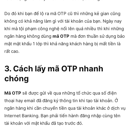
Do đó khi bạn để lộ ra mã OTP cũ thì những kẻ gian cũng
không có khả năng làm gì với tài khoản của bạn. Ngày nay
khi mà tội phạm công nghệ nổi lên quá nhiều thì khi những
ngân hàng không dùng
mã OTP
mà đơn thuần sử dụng bảo
mật mật khẩu 1 lớp thì khả năng khách hàng bị mất tiền là
rất cao.
3. Cách lấy mã OTP nhanh
chóng
Mã OTP
sẽ được gửi về qua những tổ chức qua số điện
thoại hay email đã đăng ký thông tin khi tạo tài khoản. Ở
ngân hàng khi cần chuyển tiền qua tài khoản khác ở dịch vụ
Internet Banking. Bạn phải tiến hành đăng nhập cùng tên
tài khoản với mật khẩu đã tạo trước đó.