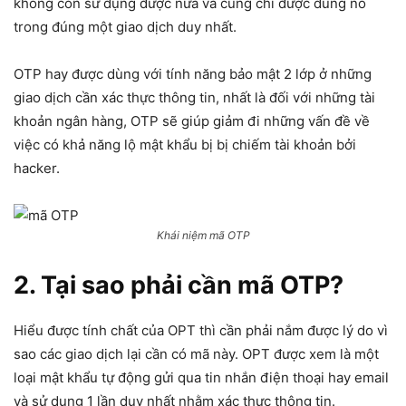
không còn sử dụng được nữa và cũng chỉ được dùng nó
trong đúng một giao dịch duy nhất.
OTP hay được dùng với tính năng bảo mật 2 lớp ở những
giao dịch cần xác thực thông tin, nhất là đối với những tài
khoản ngân hàng, OTP sẽ giúp giảm đi những vấn đề về
việc có khả năng lộ mật khẩu bị bị chiếm tài khoản bởi
hacker.
Khái niệm mã OTP
2. Tại sao phải cần mã OTP?
Hiểu được tính chất của OPT thì cần phải nắm được lý do vì
sao các giao dịch lại cần có mã này. OPT được xem là một
loại mật khẩu tự động gửi qua tin nhắn điện thoại hay email
và sử dụng 1 lần duy nhất nhằm xác thực thông tin.