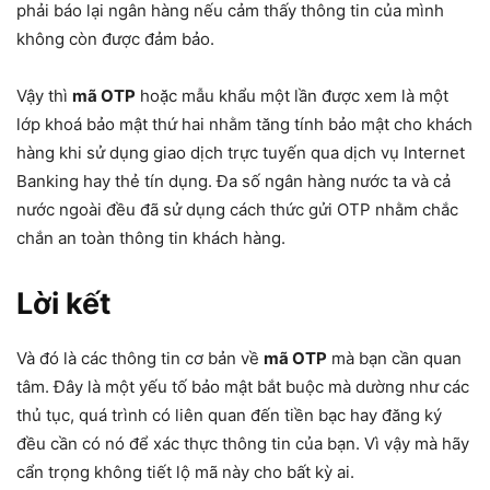
phải báo lại ngân hàng nếu cảm thấy thông tin của mình
không còn được đảm bảo.
Vậy thì
mã OTP
hoặc mẫu khẩu một lần được xem là một
lớp khoá bảo mật thứ hai nhằm tăng tính bảo mật cho khách
hàng khi sử dụng giao dịch trực tuyến qua dịch vụ Internet
Banking hay thẻ tín dụng. Đa số ngân hàng nước ta và cả
nước ngoài đều đã sử dụng cách thức gửi OTP nhằm chắc
chắn an toàn thông tin khách hàng.
Lời kết
Và đó là các thông tin cơ bản về
mã OTP
mà bạn cần quan
tâm. Đây là một yếu tố bảo mật bắt buộc mà dường như các
thủ tục, quá trình có liên quan đến tiền bạc hay đăng ký
đều cần có nó để xác thực thông tin của bạn. Vì vậy mà hãy
cẩn trọng không tiết lộ mã này cho bất kỳ ai.