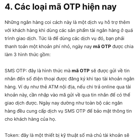
4. Các loại mã OTP hiện nay
Những ngân hàng coi cách này là một dịch vụ hỗ trợ thêm
với khách hàng khi dùng các sản phẩm tài ngân hàng ở quá
trình giao dịch. Tức là để dùng các dịch vụ đó, bạn phải
thanh toán một khoản phí nhỏ, ngày nay
mã OTP
được chia
làm 3 hình thức gồm:
SMS OTP: đây là hình thức mà
mã OTP
sẽ được gửi về tin
nhắn đến số điện thoại được đăng ký khi tạo tài khoản ngân
hàng. Ví dụ như thẻ ATM nội địa, nếu chi trả online qua tài
khoản này, cần nhập vào mã gửi về qua tin nhắn để có thể
giao dịch được. Ngày nay dường như toàn bộ các ngân
hàng đều cung cấp dịch vụ SMS OTP để bảo mật thông tin
cho khách hàng của họ.
Token: đây là một thiết bị kỹ thuật số mà chủ tài khoản sẽ