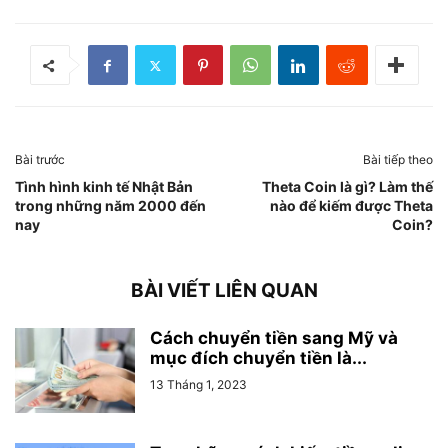
Bài trước
Bài tiếp theo
Tình hình kinh tế Nhật Bản
Theta Coin là gì? Làm thế
trong những năm 2000 đến
nào để kiếm được Theta
nay
Coin?
BÀI VIẾT LIÊN QUAN
Cách chuyển tiền sang Mỹ và
mục đích chuyển tiền là...
13 Tháng 1, 2023