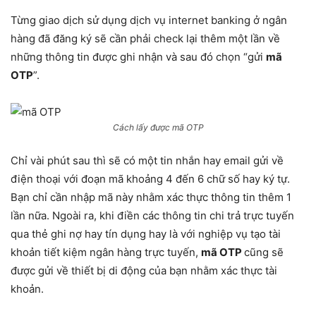
Từng giao dịch sử dụng dịch vụ internet banking ở ngân
hàng đã đăng ký sẽ cần phải check lại thêm một lần về
những thông tin được ghi nhận và sau đó chọn “gửi
mã
OTP
”.
Cách lấy được mã OTP
Chỉ vài phút sau thì sẽ có một tin nhắn hay email gửi về
điện thoại với đoạn mã khoảng 4 đến 6 chữ số hay ký tự.
Bạn chỉ cần nhập mã này nhằm xác thực thông tin thêm 1
lần nữa. Ngoài ra, khi điền các thông tin chi trả trực tuyến
qua thẻ ghi nợ hay tín dụng hay là với nghiệp vụ tạo tài
khoản tiết kiệm ngân hàng trực tuyến,
mã OTP
cũng sẽ
được gửi về thiết bị di động của bạn nhằm xác thực tài
khoản.