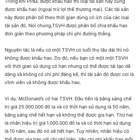
Trong khi PP&E được khấu hao thì loại tài sản này cũng
được khấu hao (ngoại trừ lợi thế thương mại). Các tài sản
này được phân bổ theo thời gian dùng có ích của các loại
tài sản đó. Nói chung,TSVH được phân bổ chia khấu hao
đơn giản theo phương pháp chi phí đường thẳng.
Nguyên tắc là nếu có một TSVH có tuổi thọ lâu dài thì nó
không được khấu hao. Do đó, nếu bạn có một một TSVH
với thời gian sử dụng có hạn nhưng có thể được tái tạo dễ
dàng và không có chi phí đáng kể, thì tài sản đó được coi là
vĩnh viễn và không được khấu hao.
Ví dụ: McDonald’s có hai TSVH. Đầu tiên là bằng sáng chế
trị giá 25.000.000 đô la và có thời hạn sử dụng là 50 năm,
bằng sáng chế hết hạn và không thể được gia hạn. Thứ hai
là nhãn hiệu trị giá 1.000.000 đô la và có thời hạn sử dụng
là 10 năm, sau đó nó sẽ hết hạn. Tuy nhiên, nhãn hiệu có
thể được gia hạn với chi phí biên. Vậy chi phí khấu hao mỗi