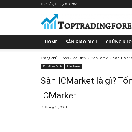
Thứ Bảy, Tháng 8 8, 2026
Toptradingforex.com
–
Trang
Tin
Tức
HOME
SÀN GIAO DỊCH
CHỨNG KH
Đầu
Tư
Tài
Trang chủ
Sàn Giao Dịch
Sàn Forex
Sàn ICMarke
Chính
Sàn Giao Dịch
Sàn Forex
Sàn ICMarket là gì? Tổ
ICMarket
1 Tháng 10, 2021
Share