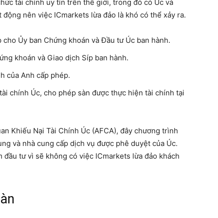
ức tài chính uy tín trên thế giới, trong đó có Úc và
t động nên việc ICmarkets lừa đảo là khó có thể xảy ra.
ép cho Ủy ban Chứng khoán và Đầu tư Úc ban hành.
ứng khoán và Giao dịch Síp ban hành.
nh của Anh cấp phép.
ài chính Úc, cho phép sàn được thực hiện tài chính tại
uan Khiếu Nại Tài Chính Úc (AFCA), đây chương trình
dùng và nhà cung cấp dịch vụ được phê duyệt của Úc.
m đầu tư vì sẽ không có việc ICmarkets lừa đảo khách
sàn