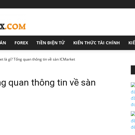
OÁN
FOREX
TIỀN ĐIỆN TỬ
KIẾN THỨC TÀI CHÍNH
KI
t là gì? Tổng quan thông tin về sàn ICMarket
ng quan thông tin về sàn