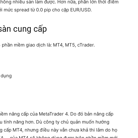
 không nhiều sàn làm được. Hơn nữa, phần lớn thời điểm
với mức spread từ 0.0 pip cho cặp EUR/USD.
 sàn cung cấp
3 phần mềm giao dịch là: MT4, MT5, cTrader.
ử dụng
mềm nâng cấp của MetaTrader 4. Do đó bản nâng cấp
iều tính năng hơn. Dù công ty chủ quản muốn hướng
 cấp MT4, nhưng điều này vẫn chưa khả thi lắm do họ
 EA,… của MT4 sẽ không dùng được trên phần mềm mới