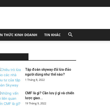
ẾN THỨC KINH DOANH
TIN KHÁC
MOST POPULAR
Tập đoàn skyway đã lừa đảo
người dùng như thế nào?
1 Tháng 8, 2022
CMF là gì? Cần lưu ý gì và chiến
lược giao...
19 Tháng 9, 2022