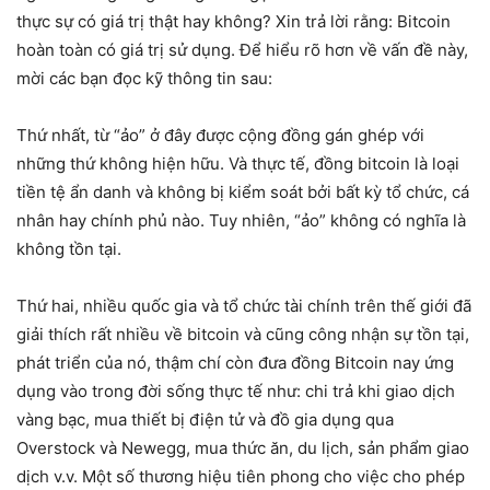
thực sự có giá trị thật hay không? Xin trả lời rằng: Bitcoin
hoàn toàn có giá trị sử dụng. Để hiểu rõ hơn về vấn đề này,
mời các bạn đọc kỹ thông tin sau:
Thứ nhất, từ “ảo” ở đây được cộng đồng gán ghép với
những thứ không hiện hữu. Và thực tế, đồng bitcoin là loại
tiền tệ ẩn danh và không bị kiểm soát bởi bất kỳ tổ chức, cá
nhân hay chính phủ nào. Tuy nhiên, “ảo” không có nghĩa là
không tồn tại.
Thứ hai, nhiều quốc gia và tổ chức tài chính trên thế giới đã
giải thích rất nhiều về bitcoin và cũng công nhận sự tồn tại,
phát triển của nó, thậm chí còn đưa đồng Bitcoin nay ứng
dụng vào trong đời sống thực tế như: chi trả khi giao dịch
vàng bạc, mua thiết bị điện tử và đồ gia dụng qua
Overstock và Newegg, mua thức ăn, du lịch, sản phẩm giao
dịch v.v. Một số thương hiệu tiên phong cho việc cho phép