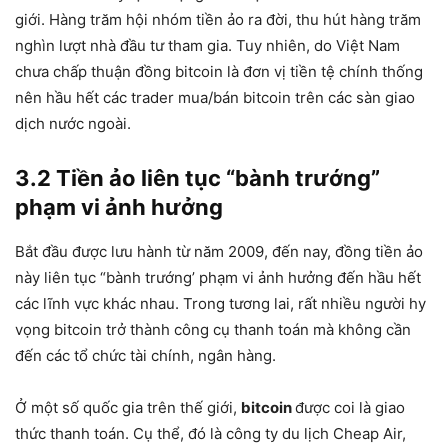
giới. Hàng trăm hội nhóm tiền ảo ra đời, thu hút hàng trăm
nghìn lượt nhà đầu tư tham gia. Tuy nhiên, do Việt Nam
chưa chấp thuận đồng bitcoin là đơn vị tiền tệ chính thống
nên hầu hết các trader mua/bán bitcoin trên các sàn giao
dịch nước ngoài.
3.2 Tiền ảo liên tục “bành trướng”
phạm vi ảnh hưởng
Bắt đầu được lưu hành từ năm 2009, đến nay, đồng tiền ảo
này liên tục “bành trướng’ phạm vi ảnh hưởng đến hầu hết
các lĩnh vực khác nhau. Trong tương lai, rất nhiều người hy
vọng bitcoin trở thành công cụ thanh toán mà không cần
đến các tổ chức tài chính, ngân hàng.
Ở một số quốc gia trên thế giới,
bitcoin
được coi là giao
thức thanh toán. Cụ thể, đó là công ty du lịch Cheap Air,