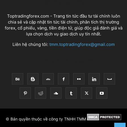
VỀ CHÚNG TÔI
Toptradingforex.com - Trang tin tức đầu tư tài chính luôn
chia sẻ và cập nhật tin tức tài chính, phân tích thị trường
forex, cổ phiếu, vàng, tiền điện tử, giúp độc giả đánh giá và
lựa chọn dịch vụ giao dịch uy tín nhất.
Liên hệ chúng tôi:
tmm.toptradingforex@gmail.com
THEO DÕI CHÚNG TÔI
©
Bản quyền thuộc về công ty TNHH TMM