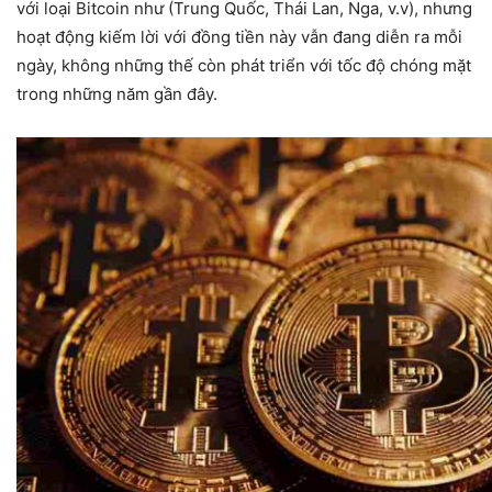
với loại Bitcoin như (Trung Quốc, Thái Lan, Nga, v.v), nhưng
hoạt động kiếm lời với đồng tiền này vẫn đang diễn ra mỗi
ngày, không những thế còn phát triển với tốc độ chóng mặt
trong những năm gần đây.