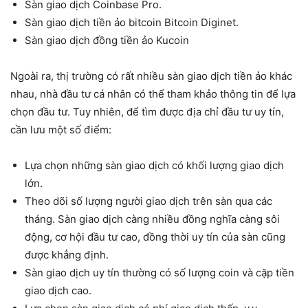
Sàn giao dịch Coinbase Pro.
Sàn giao dịch tiền ảo bitcoin Bitcoin Diginet.
Sàn giao dịch đồng tiền ảo Kucoin
Ngoài ra, thị trường có rất nhiều sàn giao dịch tiền ảo khác
nhau, nhà đầu tư cá nhân có thể tham khảo thông tin để lựa
chọn đầu tư. Tuy nhiên, để tìm được địa chỉ đầu tư uy tín,
cần lưu một số điểm:
Lựa chọn những sàn giao dịch có khối lượng giao dịch
lớn.
Theo dõi số lượng người giao dịch trên sàn qua các
tháng. Sàn giao dịch càng nhiều đồng nghĩa càng sôi
động, cơ hội đầu tư cao, đồng thời uy tín của sàn cũng
được khẳng định.
Sàn giao dịch uy tín thường có số lượng coin và cặp tiền
giao dịch cao.