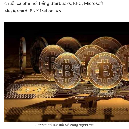
chuỗi cà phê nổi tiếng Starbucks, KFC, Microsoft,
Mastercard, BNY Mellon, v.v.
Bitcoin có sức hút vô cùng mạnh mẽ