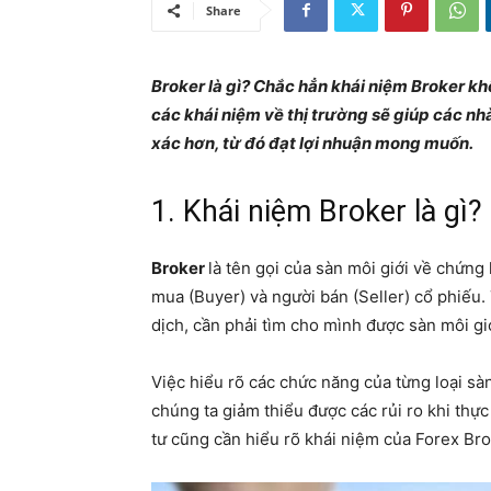
Share
Broker là gì? Chắc hẳn khái niệm Broker khô
các khái niệm về thị trường sẽ giúp các n
xác hơn, từ đó đạt lợi nhuận mong muốn.
1. Khái niệm Broker là gì?
Broker
là tên gọi của sàn môi giới về chứng
mua (Buyer) và người bán (Seller) cổ phiếu
dịch, cần phải tìm cho mình được sàn môi giớ
Việc hiểu rõ các chức năng của từng loại s
chúng ta giảm thiểu được các rủi ro khi thực
tư cũng cần hiểu rõ khái niệm của Forex Brok