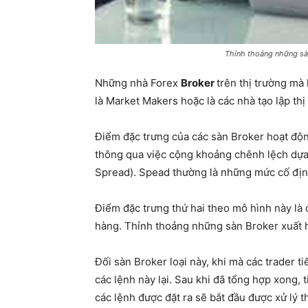
Thỉnh thoảng những sàn
Những nhà Forex
Broker
trên thị trường mà
là Market Makers hoặc là các nhà tạo lập thị
Điểm đặc trưng của các sàn Broker hoạt độn
thông qua việc cộng khoảng chênh lệch dựa 
Spread). Spead thường là những mức cố đị
Điểm đặc trưng thứ hai theo mô hình này là 
hàng. Thỉnh thoảng những sàn Broker xuất h
Đối sàn Broker loại này, khi mà các trader t
các lệnh này lại. Sau khi đã tổng hợp xong,
các lệnh được đặt ra sẽ bắt đầu được xử lý t