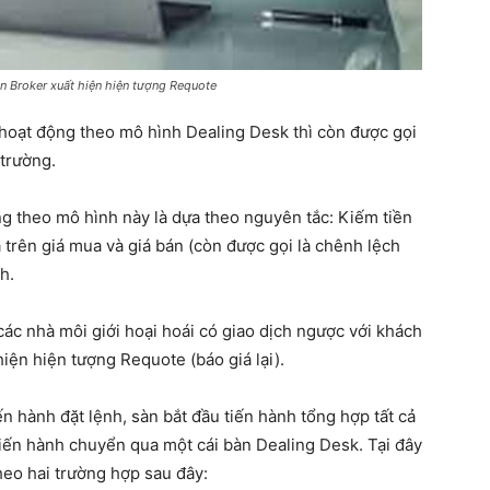
 Broker xuất hiện hiện tượng Requote
 hoạt động theo mô hình Dealing Desk thì còn được gọi
 trường.
g theo mô hình này là dựa theo nguyên tắc: Kiếm tiền
trên giá mua và giá bán (còn được gọi là chênh lệch
nh.
các nhà môi giới hoại hoái có giao dịch ngược với khách
iện hiện tượng Requote (báo giá lại).
iến hành đặt lệnh, sàn bắt đầu tiến hành tổng hợp tất cả
 tiến hành chuyển qua một cái bàn Dealing Desk. Tại đây
heo hai trường hợp sau đây: