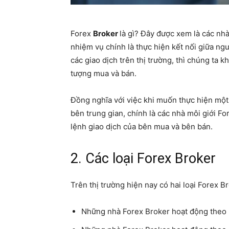
Forex
Broker
là gì? Đây được xem là các nhà
nhiệm vụ chính là thực hiện kết nối giữa ng
các giao dịch trên thị trường, thì chúng ta k
tượng mua và bán.
Đồng nghĩa với việc khi muốn thực hiện một
bên trung gian, chính là các nhà môi giới Fo
lệnh giao dịch của bên mua và bên bán.
2. Các loại Forex Broker
Trên thị trường hiện nay có hai loại Forex Br
Những nhà Forex Broker hoạt động theo