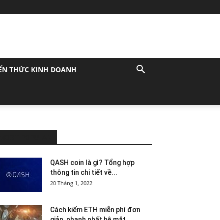
ẾN THỨC KINH DOANH
MOST POPULAR
QASH coin là gì? Tổng hợp
thông tin chi tiết về...
20 Tháng 1, 2022
Cách kiếm ETH miễn phí đơn
giản, nhanh nhất hệ mặt...