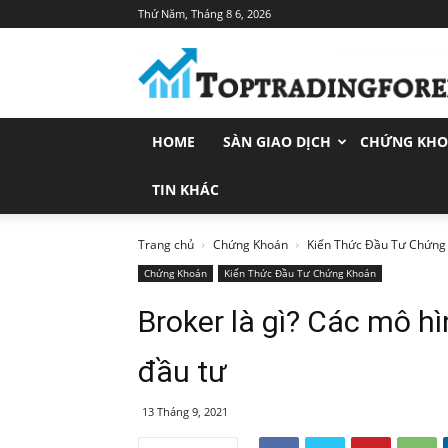
Thứ Năm, Tháng 8 6, 2026
Toptradingforex.com
–
Trang
Tin
Tức
HOME
SÀN GIAO DỊCH
CHỨNG KH
Đầu
Tư
Tài
TIN KHÁC
Chính
Trang chủ
Chứng Khoán
Kiến Thức Đầu Tư Chứng
Chứng Khoán
Kiến Thức Đầu Tư Chứng Khoán
Broker là gì? Các mô h
đầu tư
13 Tháng 9, 2021