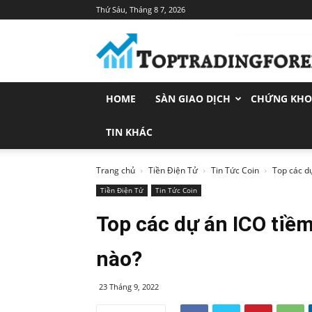
Thứ Sáu, Tháng 8 7, 2026
Toptradingforex.com
–
Trang
Tin
Tức
HOME
SÀN GIAO DỊCH
CHỨNG KH
Đầu
Tư
Tài
TIN KHÁC
Chính
Trang chủ
Tiền Điện Tử
Tin Tức Coin
Top các dự
Tiền Điện Tử
Tin Tức Coin
Top các dự án ICO tiề
nào?
23 Tháng 9, 2022