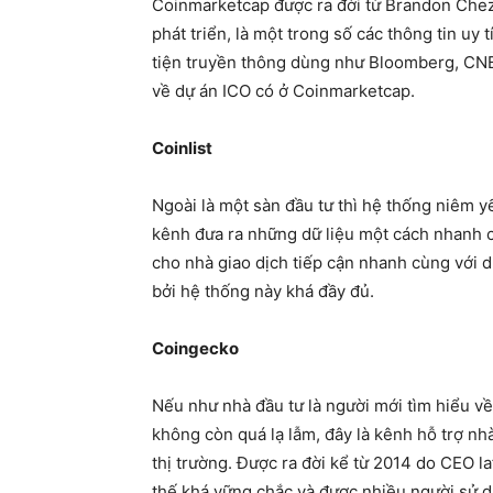
Coinmarketcap được ra đời từ Brandon Chez
phát triển, là một trong số các thông tin uy
tiện truyền thông dùng như Bloomberg, CNB
về dự án ICO có ở Coinmarketcap.
Coinlist
Ngoài là một sàn đầu tư thì hệ thống niêm y
kênh đưa ra những dữ liệu một cách nhanh ch
cho nhà giao dịch tiếp cận nhanh cùng với 
bởi hệ thống này khá đầy đủ.
Coingecko
Nếu như nhà đầu tư là người mới tìm hiểu về
không còn quá lạ lẫm, đây là kênh hỗ trợ n
thị trường. Được ra đời kể từ 2014 do CEO l
thế khá vững chắc và được nhiều người sử 