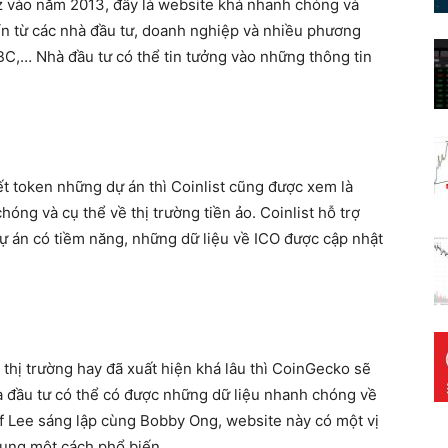
 vào năm 2013, đây là website khá nhanh chóng và
 tín từ các nhà đầu tư, doanh nghiệp và nhiều phương
C,… Nhà đầu tư có thể tin tưởng vào những thông tin
ết token những dự án thì Coinlist cũng được xem là
óng và cụ thể về thị trường tiền ảo. Coinlist hỗ trợ
dự án có tiềm năng, những dữ liệu về ICO được cập nhật
 thị trường hay đã xuất hiện khá lâu thì CoinGecko sẽ
hà đầu tư có thể có được những dữ liệu nhanh chóng về
af Lee sáng lập cùng Bobby Ong, website này có một vị
dụng một cách phổ biến.