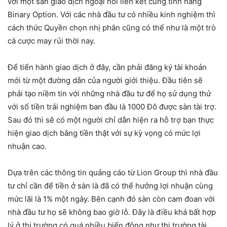
với một sàn giao dịch ngoại hối liên kết cùng tính năng
Binary Option. Với các nhà đầu tư có nhiều kinh nghiệm thì
cách thức Quyền chọn nhị phân cũng có thể như là một trò
cá cược may rủi thời nay.
Để tiến hành giao dịch ở đây, cần phải đăng ký tài khoản
mới từ một đường dẫn của người giới thiệu. Đầu tiên sẽ
phải tạo niềm tin với những nhà đầu tư để họ sử dụng thử
với số tiền trải nghiệm ban đầu là 1000 Đô được sàn tài trợ.
Sau đó thì sẽ có một người chỉ dẫn hiện ra hỗ trợ bạn thực
hiện giao dịch bằng tiền thật với sự kỳ vọng có mức lợi
nhuận cao.
Dựa trên các thông tin quảng cáo từ Lion Group thì nhà đầu
tư chỉ cần để tiền ở sàn là đã có thể hưởng lợi nhuận cùng
mức lãi là 1% một ngày. Bên cạnh đó sàn còn cam đoan với
nhà đầu tư họ sẽ không bao giờ lỗ. Đây là điều khá bất hợp
lý ở thị trường có quá nhiều biến động như thị trường tài