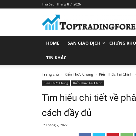
Thứ Sáu, Tháng 8 7, 2026
Toptradingforex.com
–
Trang
Tin
Tức
HOME
SÀN GIAO DỊCH
CHỨNG KH
Đầu
Tư
Tài
TIN KHÁC
Chính
Trang chủ
Kiến Thức Chung
Kiến Thức Tài Chính
Kiến Thức Chung
Kiến Thức Tài Chính
Tìm hiểu chi tiết về ph
cách đầy đủ
2 Tháng 7, 2022