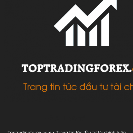
VỀ CHÚNG TÔI
Toptradingforex.com - Trang tin tức đầu tư tài chính luôn