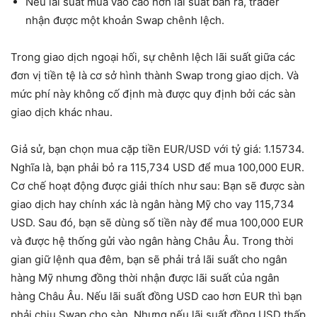
Nếu lãi suất mua vào cao hơn lãi suất bán ra, trader
nhận được một khoản Swap chênh lệch.
Trong giao dịch ngoại hối, sự chênh lệch lãi suất giữa các
đơn vị tiền tệ là cơ sở hình thành Swap trong giao dịch. Và
mức phí này không cố định mà được quy định bởi các sàn
giao dịch khác nhau.
Giả sử, bạn chọn mua cặp tiền EUR/USD với tỷ giá: 1.15734.
Nghĩa là, bạn phải bỏ ra 115,734 USD để mua 100,000 EUR.
Cơ chế hoạt động được giải thích như sau: Bạn sẽ được sàn
giao dịch hay chính xác là ngân hàng Mỹ cho vay 115,734
USD. Sau đó, bạn sẽ dùng số tiền này để mua 100,000 EUR
và được hệ thống gửi vào ngân hàng Châu Âu. Trong thời
gian giữ lệnh qua đêm, bạn sẽ phải trả lãi suất cho ngân
hàng Mỹ nhưng đồng thời nhận được lãi suất của ngân
hàng Châu Âu. Nếu lãi suất đồng USD cao hơn EUR thì bạn
phải chịu Swap cho sàn. Nhưng nếu lãi suất đồng USD thấp