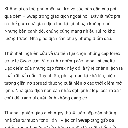
Không ai có thể phủ nhận vai trò và sức hấp dẫn của phí
qua đêm – Swap trong giao dịch ngoại hối. Đây là mức phí
có thể giúp nhà giao dịch thu lại lợi nhuận không nhỏ.
Nhưng bên cạnh đó, chúng cũng mang nhiều rủi ro khó
lường trước. Nhà giao dịch cần chú ý những điểm sau:
Thứ nhất, nghiên cứu và ưu tiên lựa chọn những cặp forex
có tỷ lệ Swap cao. Ví dụ như những cặp ngoại lai exotic.
Đặc điểm của những cặp forex này đó là tỷ lệ chênh lệch lãi
suất rất hấp dẫn. Tuy nhiên, phí spread lại khá lớn, hiện
tượng giãn nở spread thường xuất hiện ở các thời điểm mở
lệnh. Nhà giao dịch nên cân nhắc đặt lệnh stop loss ra xa 1
chút để tránh bị quét lệnh không đáng có.
Thứ hai, phiên giao dịch ngày thứ 4 luôn hấp dẫn những
nhà đầu tư muốn “chơi lớn”. Việc phí
Swap
tăng gấp ba
khiến trader hay “mơ” về những nguồn lãi suất khổng lồ.