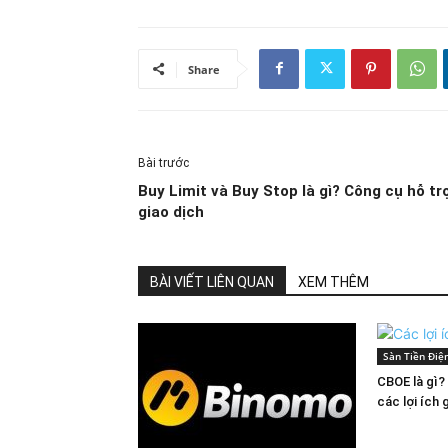
Share
Bài trước
Buy Limit và Buy Stop là gì? Công cụ hỗ tr
giao dịch
BÀI VIẾT LIÊN QUAN
XEM THÊM
Sàn Tiền Điệ
CBOE là gì?
các lợi ích 