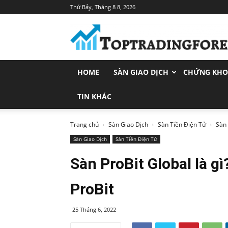
Thứ Bảy, Tháng 8 8, 2026
Toptradingforex.com
–
Trang
Tin
Tức
HOME
SÀN GIAO DỊCH
CHỨNG KH
Đầu
Tư
Tài
TIN KHÁC
Chính
Trang chủ
Sàn Giao Dịch
Sàn Tiền Điện Tử
Sàn 
Sàn Giao Dịch
Sàn Tiền Điện Tử
Sàn ProBit Global là gì
ProBit
25 Tháng 6, 2022