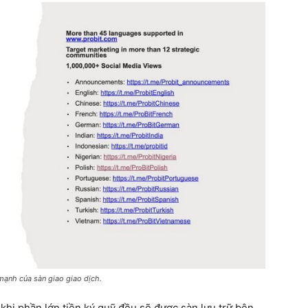
ạnh của sàn giao giao dịch.
 khi phần lớn tiền ký quỹ đều sẽ được sàn lưu trữ bên