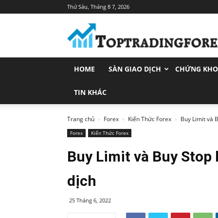
Thứ Sáu, Tháng 8 7, 2026
Toptradingforex.com
–
Trang
Tin
Tức
HOME
SÀN GIAO DỊCH
CHỨNG KH
Đầu
Tư
Tài
TIN KHÁC
Chính
Trang chủ
Forex
Kiến Thức Forex
Buy Limit và B
Forex
Kiến Thức Forex
Buy Limit và Buy Stop 
dịch
25 Tháng 6, 2022