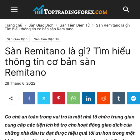
Trang chủ
Sàn Giao Dịch
Sàn Tiền Điện Tử
Sàn Remitano là gì?
Tìm hiểu thông tin cơ bản sàn Remitano
Sàn Giao Dịch
Sàn Tiền Điện Tử
Sàn Remitano là gì? Tìm hiểu
thông tin cơ bản sàn
Remitano
28 Tháng 6, 2022
Cơ chế an toàn trong vai trò là một nhà tổ chức trung gian
cung cấp các tiện ích hỗ trợ cho hoạt động giao dịch của
những nhà đầu tư đạt được hiệu quả tối ưu hơn trong một