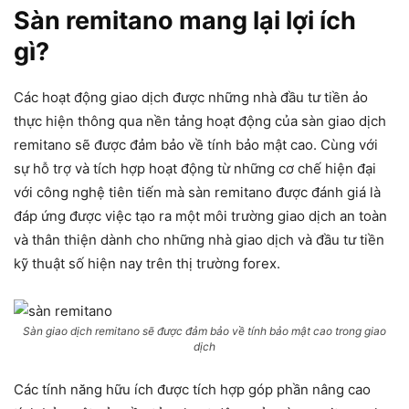
Sàn remitano mang lại lợi ích
gì?
Các hoạt động giao dịch được những nhà đầu tư tiền ảo
thực hiện thông qua nền tảng hoạt động của sàn giao dịch
remitano sẽ được đảm bảo về tính bảo mật cao. Cùng với
sự hỗ trợ và tích hợp hoạt động từ những cơ chế hiện đại
với công nghệ tiên tiến mà sàn remitano được đánh giá là
đáp ứng được việc tạo ra một môi trường giao dịch an toàn
và thân thiện dành cho những nhà giao dịch và đầu tư tiền
kỹ thuật số hiện nay trên thị trường forex.
Sàn giao dịch remitano sẽ được đảm bảo về tính bảo mật cao trong giao
dịch
Các tính năng hữu ích được tích hợp góp phần nâng cao