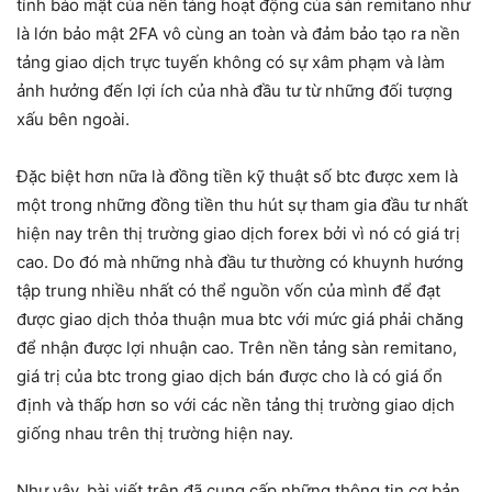
tính bảo mật của nền tảng hoạt động của sàn remitano như
là lớn bảo mật 2FA vô cùng an toàn và đảm bảo tạo ra nền
tảng giao dịch trực tuyến không có sự xâm phạm và làm
ảnh hưởng đến lợi ích của nhà đầu tư từ những đối tượng
xấu bên ngoài.
Đặc biệt hơn nữa là đồng tiền kỹ thuật số btc được xem là
một trong những đồng tiền thu hút sự tham gia đầu tư nhất
hiện nay trên thị trường giao dịch forex bởi vì nó có giá trị
cao. Do đó mà những nhà đầu tư thường có khuynh hướng
tập trung nhiều nhất có thể nguồn vốn của mình để đạt
được giao dịch thỏa thuận mua btc với mức giá phải chăng
để nhận được lợi nhuận cao. Trên nền tảng sàn remitano,
giá trị của btc trong giao dịch bán được cho là có giá ổn
định và thấp hơn so với các nền tảng thị trường giao dịch
giống nhau trên thị trường hiện nay.
Như vậy, bài viết trên đã cung cấp những thông tin cơ bản