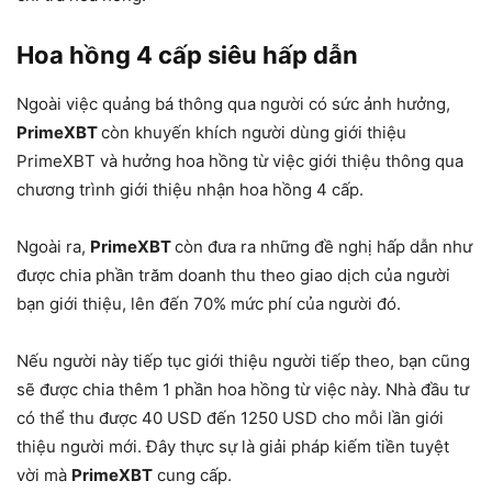
Hoa hồng 4 cấp siêu hấp dẫn
Ngoài việc quảng bá thông qua người có sức ảnh hưởng,
PrimeXBT
còn khuyến khích người dùng giới thiệu
PrimeXBT và hưởng hoa hồng từ việc giới thiệu thông qua
chương trình giới thiệu nhận hoa hồng 4 cấp.
Ngoài ra,
PrimeXBT
còn đưa ra những đề nghị hấp dẫn như
được chia phần trăm doanh thu theo giao dịch của người
bạn giới thiệu, lên đến 70% mức phí của người đó.
Nếu người này tiếp tục giới thiệu người tiếp theo, bạn cũng
sẽ được chia thêm 1 phần hoa hồng từ việc này. Nhà đầu tư
có thể thu được 40 USD đến 1250 USD cho mỗi lần giới
thiệu người mới. Đây thực sự là giải pháp kiếm tiền tuyệt
vời mà
PrimeXBT
cung cấp.