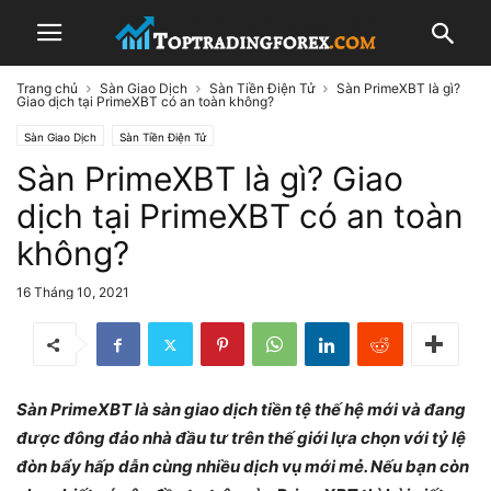
Trang chủ
Sàn Giao Dịch
Sàn Tiền Điện Tử
Sàn PrimeXBT là gì?
Giao dịch tại PrimeXBT có an toàn không?
Sàn Giao Dịch
Sàn Tiền Điện Tử
Sàn PrimeXBT là gì? Giao
dịch tại PrimeXBT có an toàn
không?
16 Tháng 10, 2021
Sàn
PrimeXBT
là sàn giao dịch tiền tệ thế hệ mới và đang
được đông đảo nhà đầu tư trên thế giới lựa chọn với tỷ lệ
đòn bẩy hấp dẫn cùng nhiều dịch vụ mới mẻ. Nếu bạn còn