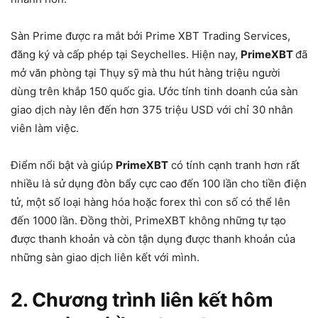
Sàn Prime được ra mắt bởi Prime XBT Trading Services,
đăng ký và cấp phép tại Seychelles. Hiện nay,
PrimeXBT
đã
mở văn phòng tại Thụy sỹ mà thu hút hàng triệu người
dùng trên khắp 150 quốc gia. Ước tính tinh doanh của sàn
giao dịch này lên đến hơn 375 triệu USD với chỉ 30 nhân
viên làm việc.
Điểm nổi bật và giúp
PrimeXBT
có tính cạnh tranh hơn rất
nhiều là sử dụng đòn bẩy cực cao đến 100 lần cho tiền điện
tử, một số loại hàng hóa hoặc forex thì con số có thể lên
đến 1000 lần. Đồng thời, PrimeXBT không những tự tạo
được thanh khoản và còn tận dụng được thanh khoản của
những sàn giao dịch liên kết với mình.
2. Chương trình liên kết hôm