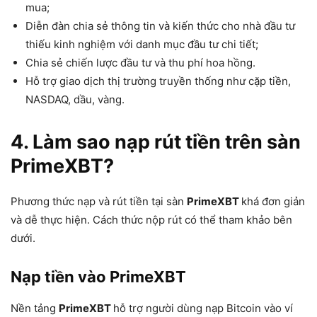
mua;
Diễn đàn chia sẻ thông tin và kiến thức cho nhà đầu tư
thiếu kinh nghiệm với danh mục đầu tư chi tiết;
Chia sẻ chiến lược đầu tư và thu phí hoa hồng.
Hỗ trợ giao dịch thị trường truyền thống như cặp tiền,
NASDAQ, dầu, vàng.
4. Làm sao nạp rút tiền trên sàn
PrimeXBT?
Phương thức nạp và rút tiền tại sàn
PrimeXBT
khá đơn giản
và dễ thực hiện. Cách thức nộp rút có thể tham khảo bên
dưới.
Nạp tiền vào PrimeXBT
Nền tảng
PrimeXBT
hỗ trợ người dùng nạp Bitcoin vào ví