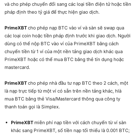
và cho phép chuyển đổi sang các loại tiền điện tử hoặc tiền
pháp định theo tỷ giá để thực hiện giao dịch.
PrimeXBT
cho phép nạp BTC vào ví và sàn sẽ swap qua
các loại coin hoặc tiền pháp định trước khi giao dịch. Người
dùng có thể nộp BTC vào ví của PrimeXBT bằng cách
chuyển tiền từ 1 ví của một nền tảng giao dịch khác qua
PrimeXBT hoặc có thể mua BTC bằng thẻ tín dụng hoặc
mastercard.
PrimeXBT
cho phép nhà đầu tư nạp BTC theo 2 cách, một
là nạp trực tiếp từ một ví có sẵn trên nền tảng khác, hlà
mua BTC bằng thẻ Visa/Mastercard thông qua công ty
thanh toán gọi là Simplex.
PrimeXBT
miễn phí nạp tiền với cách chuyển từ ví sàn
khác sang PrimeXBT, số tiền nạp tối thiểu là 0.001 BTC;