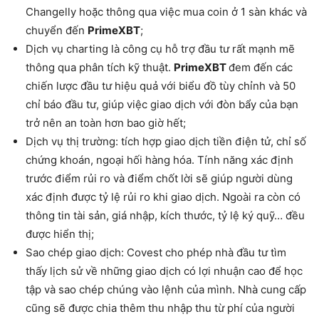
Changelly hoặc thông qua việc mua coin ở 1 sàn khác và
chuyển đến
PrimeXBT
;
Dịch vụ charting là công cụ hỗ trợ đầu tư rất mạnh mẽ
thông qua phân tích kỹ thuật.
PrimeXBT
đem đến các
chiến lược đầu tư hiệu quả với biểu đồ tùy chỉnh và 50
chỉ báo đầu tư, giúp việc giao dịch với đòn bẩy của bạn
trở nên an toàn hơn bao giờ hết;
Dịch vụ thị trường: tích hợp giao dịch tiền điện tử, chỉ số
chứng khoán, ngoại hối hàng hóa. Tính năng xác định
trước điểm rủi ro và điểm chốt lời sẽ giúp người dùng
xác định được tỷ lệ rủi ro khi giao dịch. Ngoài ra còn có
thông tin tài sản, giá nhập, kích thước, tỷ lệ ký quỹ… đều
được hiển thị;
Sao chép giao dịch: Covest cho phép nhà đầu tư tìm
thấy lịch sử về những giao dịch có lợi nhuận cao để học
tập và sao chép chúng vào lệnh của mình. Nhà cung cấp
cũng sẽ được chia thêm thu nhập thu từ phí của người