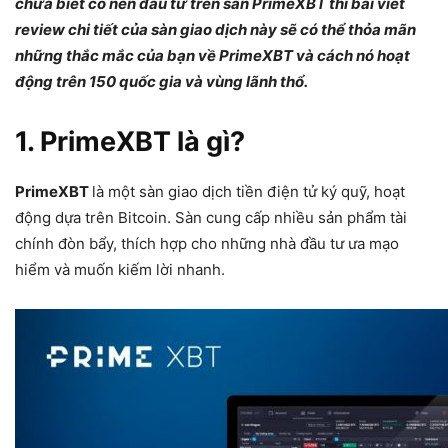
chưa biết có nên đầu tư trên sàn PrimeXBT thì bài viết
review chi tiết của sàn giao dịch này sẽ có thể thỏa mãn
những thắc mắc của bạn về PrimeXBT và cách nó hoạt
động trên 150 quốc gia và vùng lãnh thổ.
1. PrimeXBT là gì?
PrimeXBT
là một sàn giao dịch tiền điện tử ký quỹ, hoạt
động dựa trên Bitcoin. Sàn cung cấp nhiều sản phẩm tài
chính đòn bẩy, thích hợp cho những nhà đầu tư ưa mạo
hiểm và muốn kiếm lời nhanh.