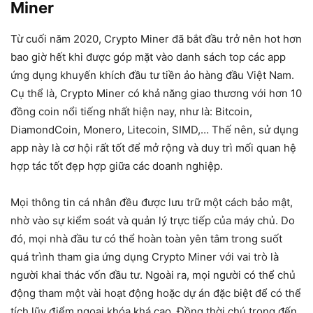
Miner
Từ cuối năm 2020, Crypto Miner đã bắt đầu trở nên hot hơn
bao giờ hết khi được góp mặt vào danh sách top các app
ứng dụng khuyến khích đầu tư tiền ảo hàng đầu Việt Nam.
Cụ thể là, Crypto Miner có khả năng giao thương với hơn 10
đồng coin nổi tiếng nhất hiện nay, như là: Bitcoin,
DiamondCoin, Monero, Litecoin, SIMD,… Thế nên, sử dụng
app này là cơ hội rất tốt để mở rộng và duy trì mối quan hệ
hợp tác tốt đẹp hợp giữa các doanh nghiệp.
Mọi thông tin cá nhân đều được lưu trữ một cách bảo mật,
nhờ vào sự kiểm soát và quản lý trực tiếp của máy chủ. Do
đó, mọi nhà đầu tư có thể hoàn toàn yên tâm trong suốt
quá trình tham gia ứng dụng Crypto Miner với vai trò là
người khai thác vốn đầu tư. Ngoài ra, mọi người có thể chủ
động tham một vài hoạt động hoặc dự án đặc biệt để có thể
tích lũy điểm ngoại khóa khá cao. Đồng thời chú trọng đến