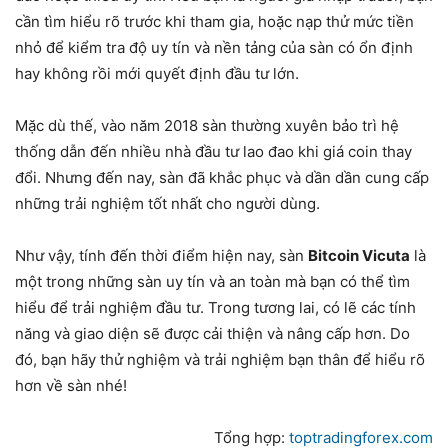
cần tìm hiểu rõ trước khi tham gia, hoặc nạp thử mức tiền
nhỏ để kiểm tra độ uy tín và nền tảng của sàn có ổn định
hay không rồi mới quyết định đầu tư lớn.
Mặc dù thế, vào năm 2018 sàn thường xuyên bảo trì hệ
thống dẫn đến nhiều nhà đầu tư lao đao khi giá coin thay
đổi. Nhưng đến nay, sàn đã khắc phục và dần dần cung cấp
những trải nghiệm tốt nhất cho người dùng.
Như vậy, tính đến thời điểm hiện nay, sàn
Bitcoin Vicuta
là
một trong những sàn uy tín và an toàn mà bạn có thể tìm
hiểu để trải nghiệm đầu tư. Trong tương lai, có lẽ các tính
năng và giao diện sẽ được cải thiện và nâng cấp hơn. Do
đó, bạn hãy thử nghiệm và trải nghiệm bạn thân để hiểu rõ
hơn về sàn nhé!
Tổng hợp:
toptradingforex.com