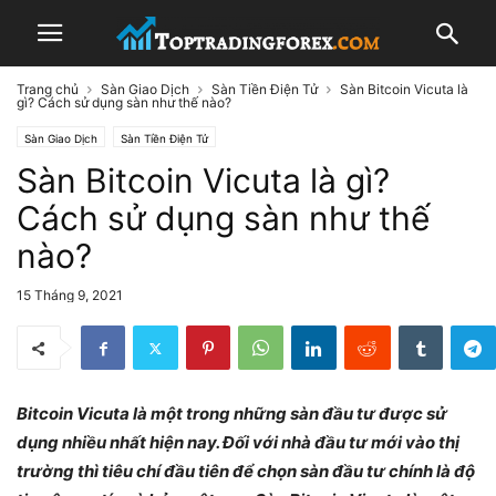
Trang chủ
Sàn Giao Dịch
Sàn Tiền Điện Tử
Sàn Bitcoin Vicuta là
gì? Cách sử dụng sàn như thế nào?
Sàn Giao Dịch
Sàn Tiền Điện Tử
Sàn Bitcoin Vicuta là gì?
Cách sử dụng sàn như thế
nào?
15 Tháng 9, 2021
Bitcoin Vicuta là một trong những sàn đầu tư được sử
dụng nhiều nhất hiện nay. Đối với nhà đầu tư mới vào thị
trường thì tiêu chí đầu tiên để chọn sàn đầu tư chính là độ