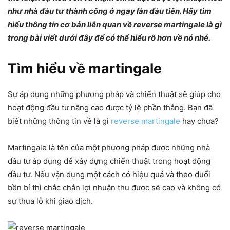
như nhà đầu tư thành công ở ngay lần đầu tiên. Hãy tìm
hiểu thông tin cơ bản liên quan về reverse martingale là gì
trong bài viết dưới đây để có thể hiểu rõ hơn về nó nhé.
Tìm hiểu về martingale
Sự áp dụng những phương pháp và chiến thuật sẽ giúp cho
hoạt động đầu tư nâng cao được tỷ lệ phần thắng. Bạn đã
biết những thông tin về là gì
reverse martingale
hay chưa?
Martingale là tên của một phương pháp được những nhà
đầu tư áp dụng để xây dựng chiến thuật trong hoạt động
đầu tư. Nếu vận dụng một cách có hiệu quả và theo đuổi
bền bỉ thì chắc chắn lợi nhuận thu được sẽ cao và không có
sự thua lỗ khi giao dịch.