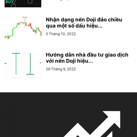
Nhận dạng nến Doji đảo chiều
qua một số dấu hiệu...
5 Tháng 10, 2022
Hướng dẫn nhà đầu tư giao dịch
với nến Doji hiệu...
29 Tháng 9, 2022