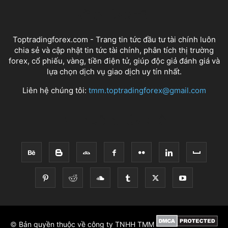
VỀ CHÚNG TÔI
Toptradingforex.com - Trang tin tức đầu tư tài chính luôn
chia sẻ và cập nhật tin tức tài chính, phân tích thị trường
forex, cổ phiếu, vàng, tiền điện tử, giúp độc giả đánh giá và
lựa chọn dịch vụ giao dịch uy tín nhất.
Liên hệ chúng tôi:
tmm.toptradingforex@gmail.com
THEO DÕI CHÚNG TÔI
©
Bản quyền thuộc về công ty TNHH TMM