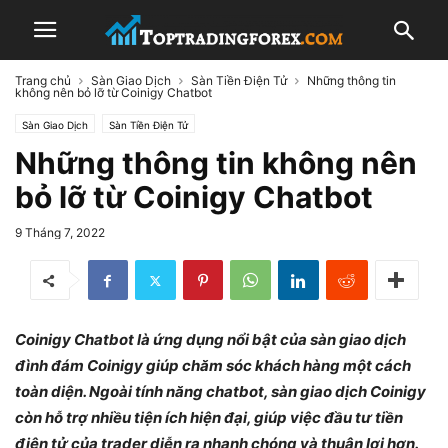
Trang chủ
Sàn Giao Dịch
Sàn Tiền Điện Tử
Những thông tin
không nên bỏ lỡ từ Coinigy Chatbot
Sàn Giao Dịch
Sàn Tiền Điện Tử
Những thông tin không nên
bỏ lỡ từ Coinigy Chatbot
9 Tháng 7, 2022
Coinigy Chatbot là ứng dụng nổi bật của sàn giao dịch
đình đám Coinigy giúp chăm sóc khách hàng một cách
toàn diện. Ngoài tính năng chatbot, sàn giao dịch Coinigy
còn hỗ trợ nhiều tiện ích hiện đại, giúp việc đầu tư tiền
điện tử của trader diễn ra nhanh chóng và thuận lợi hơn.