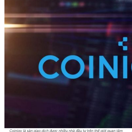
Coinigy là sàn giao dịch được nhiều nhà đầu tư trên thế giới quan tâm