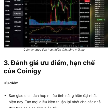
Coinigy được tích hợp nhiều tính năng mới mẻ
3. Đánh giá ưu điểm, hạn chế
của Coinigy
Ưu điểm
Sàn giao dịch tích hợp nhiều tính năng hiện đại nhất
hiện nay. Tạo mọi điều kiện thuận lợi nhất cho các nhà