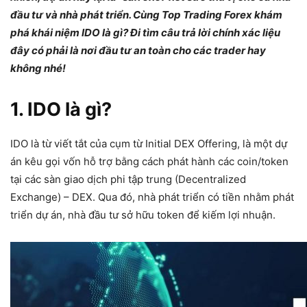
đầu tư và nhà phát triển. Cùng Top Trading Forex khám
phá khái niệm IDO là gì? Đi tìm câu trả lời chính xác liệu
đây có phải là nơi đầu tư an toàn cho các trader hay
không nhé!
1. IDO là gì?
IDO là từ viết tắt của cụm từ Initial DEX Offering, là một dự
án kêu gọi vốn hỗ trợ bằng cách phát hành các coin/token
tại các sàn giao dịch phi tập trung (Decentralized
Exchange) – DEX. Qua đó, nhà phát triển có tiền nhằm phát
triển dự án, nhà đầu tư sở hữu token để kiếm lợi nhuận.