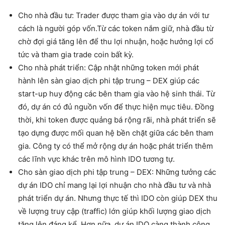
Cho nhà đầu tư: Trader được tham gia vào dự án với tư
cách là người góp vốn.Từ các token nắm giữ, nhà đầu từ
chờ đợi giá tăng lên để thu lợi nhuận, hoặc hưởng lợi cổ
tức và tham gia trade coin bất kỳ.
Cho nhà phát triển: Cập nhật những token mới phát
hành lên sàn giao dịch phi tập trung – DEX giúp các
start-up huy động các bên tham gia vào hệ sinh thái. Từ
đó, dự án có đủ nguồn vốn để thực hiện mục tiêu. Đồng
thời, khi token được quảng bá rộng rãi, nhà phát triển sẽ
tạo dựng được mối quan hệ bền chặt giữa các bên tham
gia. Công ty có thể mở rộng dự án hoặc phát triển thêm
các lĩnh vực khác trên mô hình IDO tương tự.
Cho sàn giao dịch phi tập trung – DEX: Những tưởng các
dự án IDO chỉ mang lại lợi nhuận cho nhà đầu tư và nhà
phát triển dự án. Nhưng thực tế thì IDO còn giúp DEX thu
về lượng truy cập (traffic) lớn giúp khối lượng giao dịch
tăng lên đáng kể. Hơn nữa, dự án IDO càng thành công