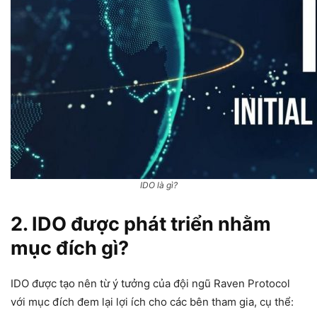
IDO là gì?
2. IDO được phát triển nhằm
mục đích gì?
IDO được tạo nên từ ý tưởng của đội ngũ Raven Protocol
với mục đích đem lại lợi ích cho các bên tham gia, cụ thể: