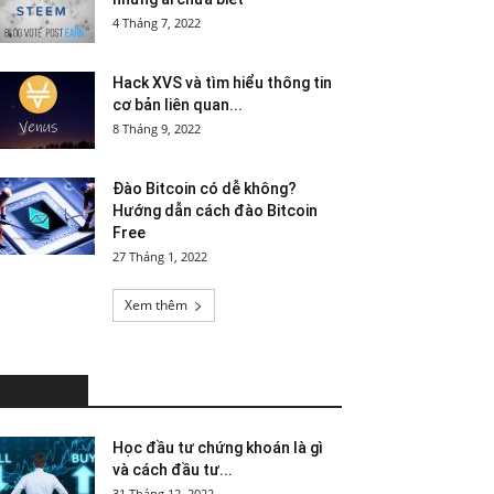
4 Tháng 7, 2022
Hack XVS và tìm hiểu thông tin
cơ bản liên quan...
8 Tháng 9, 2022
Đào Bitcoin có dễ không?
Hướng dẫn cách đào Bitcoin
Free
27 Tháng 1, 2022
Xem thêm
HOT NEWS
Học đầu tư chứng khoán là gì
và cách đầu tư...
31 Tháng 12, 2022