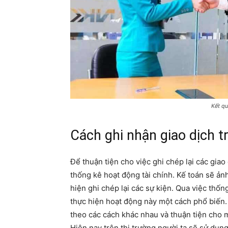
Kết qu
Cách ghi nhận giao dịch t
Để thuận tiện cho việc ghi chép lại các giao
thống kê hoạt động tài chính. Kế toán sẽ ản
hiện ghi chép lại các sự kiện. Qua việc thố
thực hiện hoạt động này một cách phổ biến. 
theo các cách khác nhau và thuận tiện cho 
Hiện nay trên thị trường người ta sẽ sử dụng