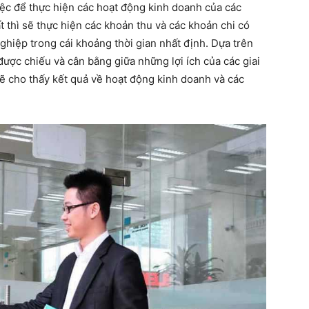
iệc để thực hiện các hoạt động kinh doanh của các
 thì sẽ thực hiện các khoản thu và các khoản chi có
ghiệp trong cái khoảng thời gian nhất định. Dựa trên
được chiếu và cân bằng giữa những lợi ích của các giai
 cho thấy kết quả về hoạt động kinh doanh và các