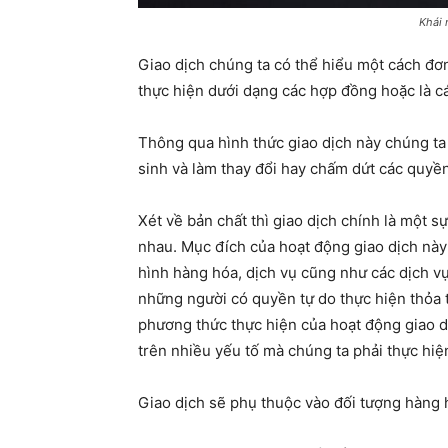
Khái 
Giao dịch chúng ta có thể hiểu một cách đơn
thực hiện dưới dạng các hợp đồng hoặc là cá
Thông qua hình thức giao dịch này chúng ta 
sinh và làm thay đổi hay chấm dứt các quyề
Xét về bản chất thì giao dịch chính là một 
nhau. Mục đích của hoạt động giao dịch này đ
hình hàng hóa, dịch vụ cũng như các dịch vụ 
những người có quyền tự do thực hiện thỏa 
phương thức thực hiện của hoạt động giao dị
trên nhiều yếu tố mà chúng ta phải thực hiệ
Giao dịch sẽ phụ thuộc vào đối tượng hàng h