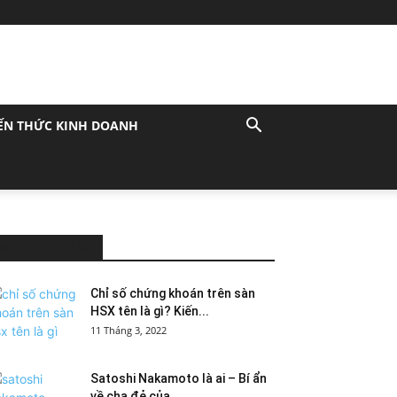
ẾN THỨC KINH DOANH
MOST POPULAR
Chỉ số chứng khoán trên sàn
HSX tên là gì? Kiến...
11 Tháng 3, 2022
Satoshi Nakamoto là ai – Bí ẩn
về cha đẻ của...