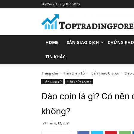
Thứ Sáu, Tháng 8 7, 2026
Toptradingforex.com
–
Trang
Tin
Tức
HOME
SÀN GIAO DỊCH
CHỨNG KH
Đầu
Tư
Tài
TIN KHÁC
Chính
Trang chủ
Tiền Điện Tử
Kiến Thức Crypto
Đào c
Tiền Điện Tử
Kiến Thức Crypto
Đào coin là gì? Có nên
không?
29 Tháng 12, 2021