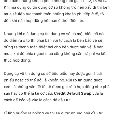
đều đặn những khoản phí ở những thời gian t1, t2, t3 và t4.
Khi mà dụng cụ tín dụng cơ sở không trở nên xấu đi thì bên
mua sẽ tiếp tục thanh toán những khoản phí tiếp ở t5, t6,…
đến khi nào hợp đồng hết hạn ở thời điểm tn.
Nhưng khi mà dụng cụ tín dụng cơ sở có một biến cố nào
đó diễn ra ở t5 thì phải bán với tư cách là bên bảo vệ sẽ
đứng ra thanh toán thiệt hại cho bên được bảo vệ là bên
mua. khi đó phía người mua cũng không cần trả phí và kết
thúc hợp đồng.
Dụng cụ về tín dụng cơ sở tiêu biểu hay được gọi là trái
phiếu hoặc có thể nói là khoản nợ. Rủi ro tín dụng được
xem là những vấn đề tồi tệ được ghi rõ ở hợp đồng như phá
sản hay có thể là tài cơ cấu.
Credit Default Swap
vừa là
cách để bảo vệ vừa là cách để đầu tư.
Ở tình huống là phòng về thì sẽ được những nhà đầu tư