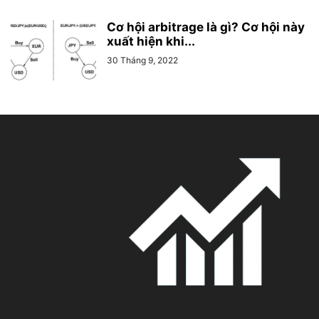
Cơ hội arbitrage là gì? Cơ hội này
xuất hiện khi...
30 Tháng 9, 2022