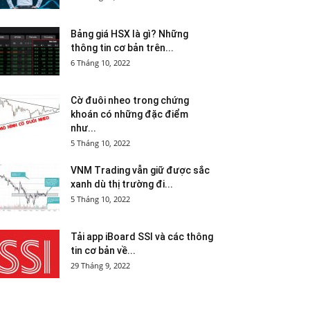
Bảng giá HSX là gì? Những
thông tin cơ bản trên...
6 Tháng 10, 2022
Cờ đuôi nheo trong chứng
khoán có những đặc điểm
như...
5 Tháng 10, 2022
VNM Trading vẫn giữ được sắc
xanh dù thị trường đi...
5 Tháng 10, 2022
Tải app iBoard SSI và các thông
tin cơ bản về...
29 Tháng 9, 2022