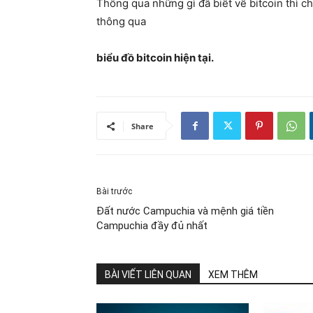
Thông qua những gì đã biết về bitcoin thì ch
thông qua
biểu đồ bitcoin hiện tại.
Share
Bài trước
Đất nước Campuchia và mệnh giá tiền
Campuchia đầy đủ nhất
BÀI VIẾT LIÊN QUAN
XEM THÊM