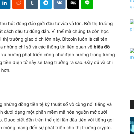
thu hút đông đảo giới đầu tư vừa và lớn. Bởi thị trường
ết cách đầu tư đúng đắn. Vì thế mà chúng ta còn học
thị trường giao dịch lớn này. Bitcoin luôn là cái tên
a những chỉ số và các thông tin liên quan về
biểu đồ
 xu hướng phát triển cũng như định hướng trong tương
 tiền điện tử này sẽ tăng trưởng ra sao. Đầy đủ và chi
õ hơn.
ng những đồng tiền tệ kỹ thuật số vô cùng nổi tiếng và
ành dưới dạng một phần mềm mã hóa nguồn mở dưới
Được biết đến trên thế giới lần đầu tiên với tiếng gọi
ền móng mang đến sự phát triển cho thị trường crypto.