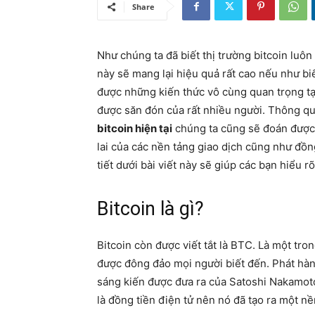
Share
Như chúng ta đã biết thị trường bitcoin luôn 
này sẽ mang lại hiệu quả rất cao nếu như bi
được những kiến thức vô cùng quan trọng tại 
được săn đón của rất nhiều người. Thông qu
bitcoin hiện tại
chúng ta cũng sẽ đoán được
lai của các nền tảng giao dịch cũng như đồng
tiết dưới bài viết này sẽ giúp các bạn hiểu r
Bitcoin là gì?
Bitcoin còn được viết tắt là BTC. Là một tro
được đông đảo mọi người biết đến. Phát h
sáng kiến được đưa ra của Satoshi Nakamoto. 
là đồng tiền điện tử nên nó đã tạo ra một n