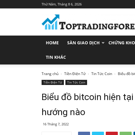
Thứ Năm, Tháng 8 6, 2026
Toptradingforex.com
–
Trang
Tin
Tức
HOME
SÀN GIAO DỊCH
CHỨNG KH
Đầu
Tư
Tài
TIN KHÁC
Chính
Trang chủ
Tiền Điện Tử
Tin Tức Coin
Biểu đồ bi
Tiền Điện Tử
Tin Tức Coin
Biểu đồ bitcoin hiện tạ
hướng nào
16 Tháng 7, 2022