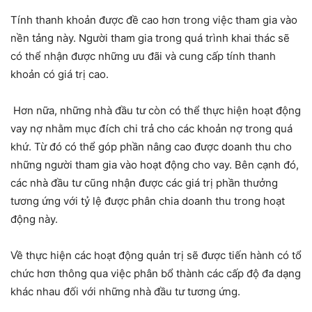
Tính thanh khoản được đề cao hơn trong việc tham gia vào
nền tảng này. Người tham gia trong quá trình khai thác sẽ
có thể nhận được những ưu đãi và cung cấp tính thanh
khoản có giá trị cao.
Hơn nữa, những nhà đầu tư còn có thể thực hiện hoạt động
vay nợ nhằm mục đích chi trả cho các khoản nợ trong quá
khứ. Từ đó có thể góp phần nâng cao được doanh thu cho
những người tham gia vào hoạt động cho vay. Bên cạnh đó,
các nhà đầu tư cũng nhận được các giá trị phần thưởng
tương ứng với tỷ lệ được phân chia doanh thu trong hoạt
động này.
Về thực hiện các hoạt động quản trị sẽ được tiến hành có tổ
chức hơn thông qua việc phân bổ thành các cấp độ đa dạng
khác nhau đối với những nhà đầu tư tương ứng.