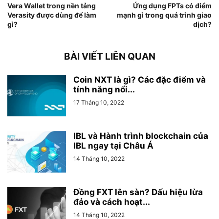
Vera Wallet trong nền tảng
Ứng dụng FPTs có điểm
Verasity được dùng để làm
mạnh gì trong quá trình giao
gì?
dịch?
BÀI VIẾT LIÊN QUAN
Coin NXT là gì? Các đặc điểm và
tính năng nổi...
17 Tháng 10, 2022
IBL và Hành trình blockchain của
IBL ngay tại Châu Á
14 Tháng 10, 2022
Đồng FXT lên sàn? Dấu hiệu lừa
đảo và cách hoạt...
14 Tháng 10, 2022