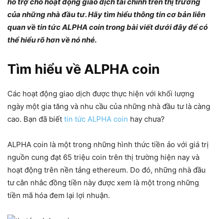
hỗ trợ cho hoạt động giao dịch tài chính trên thị trường
của những nhà đầu tư. Hãy tìm hiểu thông tin cơ bản liên
quan về tin tức ALPHA coin trong bài viết dưới đây để có
thể hiểu rõ hơn về nó nhé.
Tìm hiểu về ALPHA coin
Các hoạt động giao dịch được thực hiện với khối lượng
ngày một gia tăng và nhu cầu của những nhà đầu tư là càng
cao. Bạn đã biết
tin tức ALPHA coin
hay chưa?
ALPHA coin là một trong những hình thức tiền ảo với giá trị
nguồn cung đạt 65 triệu coin trên thị trường hiện nay và
hoạt động trên nền tảng ethereum. Do đó, những nhà đầu
tư cân nhắc đồng tiền này được xem là một trong những
tiền mã hóa đem lại lợi nhuận.