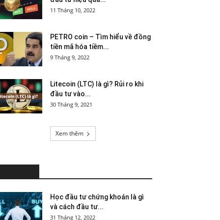
11 Tháng 10, 2022
PETRO coin – Tìm hiểu về đồng
tiền mã hóa tiềm...
9 Tháng 9, 2022
Litecoin (LTC) là gì? Rủi ro khi
đầu tư vào...
30 Tháng 9, 2021
Xem thêm
HOT NEWS
Học đầu tư chứng khoán là gì
và cách đầu tư...
31 Tháng 12, 2022