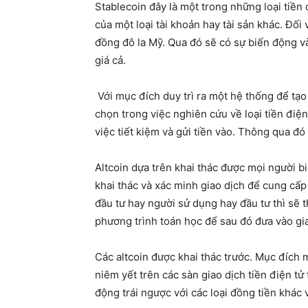
Stablecoin đây là một trong những loại tiền 
của một loại tài khoản hay tài sản khác. Đối 
đồng đô la Mỹ. Qua đó sẽ có sự biến động v
giá cả.
Với mục đích duy trì ra một hệ thống để tạo
chọn trong việc nghiên cứu về loại tiền điệ
việc tiết kiệm và gửi tiền vào. Thông qua đó
Altcoin dựa trên khai thác được mọi người bi
khai thác và xác minh giao dịch để cung cấ
đầu tư hay người sử dụng hay đầu tư thì sẽ t
phương trình toán học để sau đó đưa vào gi
Các altcoin được khai thác trước. Mục đích m
niêm yết trên các sàn giao dịch tiền điện tử
động trái ngược với các loại đồng tiền khác 