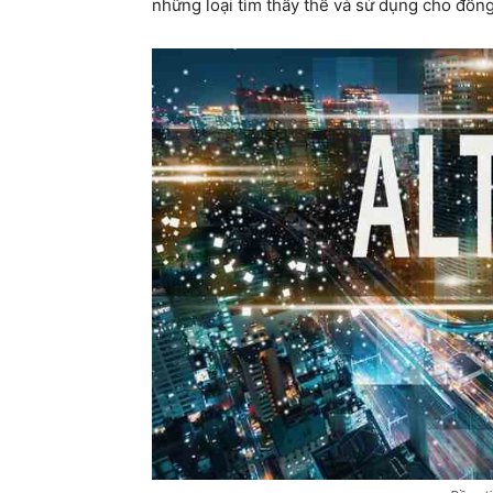
những loại tìm thấy thế và sử dụng cho đồng