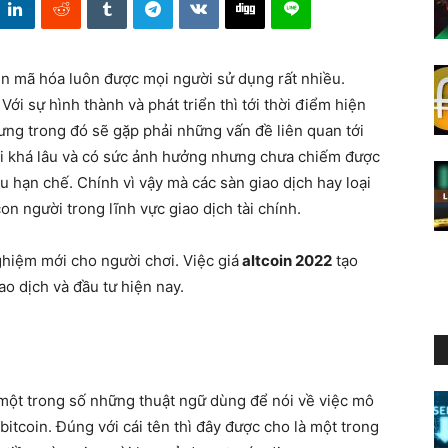
iền mã hóa luôn được mọi người sử dụng rất nhiều.
 Với sự hình thành và phát triển thì tới thời điểm hiện
ưng trong đó sẽ gặp phải những vấn đề liên quan tới
đời khá lâu và có sức ảnh hưởng nhưng chưa chiếm được
u hạn chế. Chính vì vậy mà các sàn giao dịch hay loại
on người trong lĩnh vực giao dịch tài chính.
ghiệm mới cho người chơi. Việc giá
altcoin 2022
tạo
ao dịch và đầu tư hiện nay.
là một trong số những thuật ngữ dùng để nói về việc mô
 bitcoin. Đúng với cái tên thì đây được cho là một trong