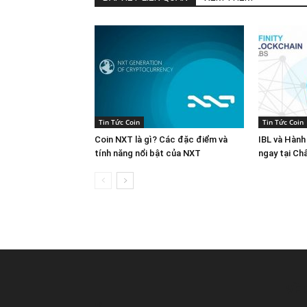
Tin Tức Coin
Tin Tức Coin
Coin NXT là gì? Các đặc điểm và
IBL và Hành
tính năng nổi bật của NXT
ngay tại Ch
VỀ 