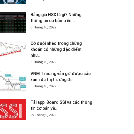
Bảng giá HSX là gì? Những
thông tin cơ bản trên...
6 Tháng 10, 2022
Cờ đuôi nheo trong chứng
khoán có những đặc điểm
như...
5 Tháng 10, 2022
VNM Trading vẫn giữ được sắc
xanh dù thị trường đi...
5 Tháng 10, 2022
Tải app iBoard SSI và các thông
tin cơ bản về...
29 Tháng 9, 2022